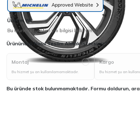
Approved Website
Üretim Yılı
Bu ürüne ait üretim yılı bilgisi bulunamadı.
Ürününüzü Nasıl Teslim Almak İstersiniz?
Montaj
Kargo
Bu hizmet şu an kullanılamamaktadır.
Bu hizmet şu an kulla
Bu üründe stok bulunmamaktadır. Formu doldurun, aradığ