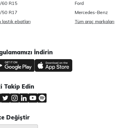
/60 R15
Ford
/50 R17
Mercedes-Benz
lastik ebatları
Tüm araç markaları
gulamamızı İndirin
zi Takip Edin
ke Değiştir