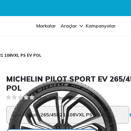
Markalar
Araçlar
Kampanyalar
21 108VXL PS EV POL
MICHELIN PILOT SPORT EV 265/4
POL
(Henüz değerlendirilmemiş)
Lastik Ebatı:
265/45R21 108VXL PS EV POL