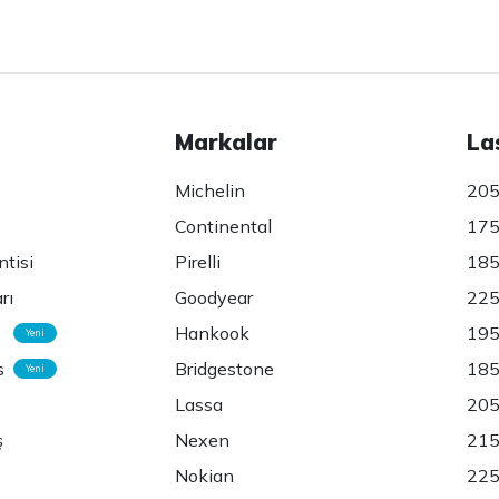
Markalar
La
Michelin
205
Continental
175
ntisi
Pirelli
185
rı
Goodyear
225
Hankook
195
Yeni
s
Bridgestone
185
Yeni
Lassa
205
ş
Nexen
215
Nokian
225