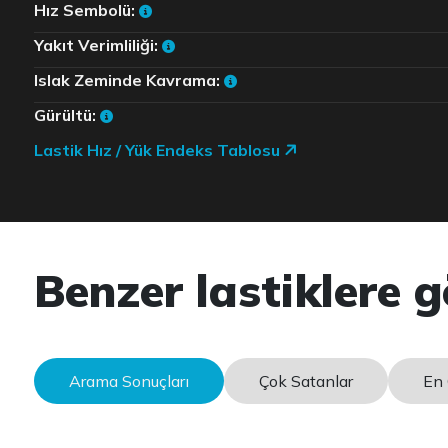
Hız Sembolü:
Yakıt Verimliliği:
Islak Zeminde Kavrama:
Gürültü:
Lastik Hız / Yük Endeks Tablosu
Benzer lastiklere g
Arama Sonuçları
Çok Satanlar
En 