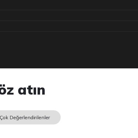
öz atın
Çok Değerlendirilenler