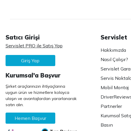
Satıcı Girişi
Servislet
Servislet PRO ile Satış Yap
Hakkımızda
Nasıl Çalışır?
Giriş Yap
Servislet Gara
Kurumsal'a Başvur
Servis Noktala
Şirket araçlarınızın ihtiyaçlarına
Mobil Montaj
uygun ürün ve hizmetlere kolayca
DriverReview
ulaşın ve avantajlardan yararlanarak
satın alın.
Partnerler
Kurumsal Satı
Hemen Başvur
Basın