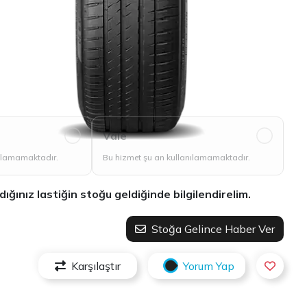
Vale
nılamamaktadır.
Bu hizmet şu an kullanılamamaktadır.
ınız lastiğin stoğu geldiğinde bilgilendirelim.
Stoğa Gelince Haber Ver
Karşılaştır
Yorum Yap