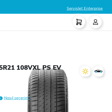
Servislet Enterprise
5R21 108VXL PS EV
Nasıl seçerim?