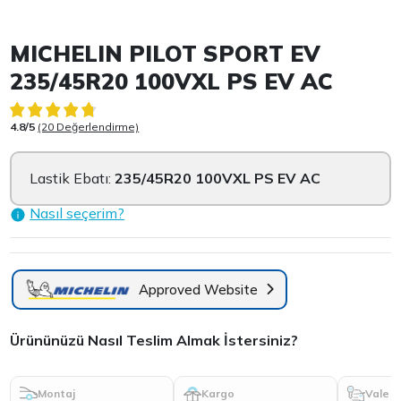
Item 1 of 3
MICHELIN PILOT SPORT EV
235/45R20 100VXL PS EV AC
4.8/5
(20 Değerlendirme)
Lastik Ebatı:
235/45R20 100VXL PS EV AC
Nasıl seçerim?
Approved Website
Ürününüzü Nasıl Teslim Almak İstersiniz?
Montaj
Kargo
Vale