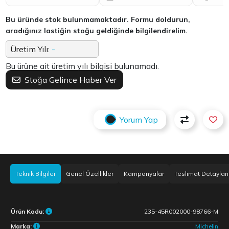
Bu üründe stok bulunmamaktadır. Formu doldurun,
aradığınız lastiğin stoğu geldiğinde bilgilendirelim.
Üretim Yılı:
-
Bu ürüne ait üretim yılı bilgisi bulunamadı.
Stoğa Gelince Haber Ver
Yorum Yap
Teknik Bilgiler
Genel Özellikler
Kampanyalar
Teslimat Detayları
Ürün Kodu:
235-45R002000-98766-M
Marka:
Michelin