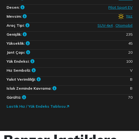
Desen:
Pilot Sport EV
Yaz
Mevsim:
Araç Tipi:
SUV-4x4
,
Otomobil
Genişlik:
235
Yükseklik:
45
Jant Çapı:
20
Yük Endeksi:
100
Hız Sembolü:
V
Yakıt Verimliliği:
B
Islak Zeminde Kavrama:
B
Gürültü:
70
Lastik Hız / Yük Endeks Tablosu