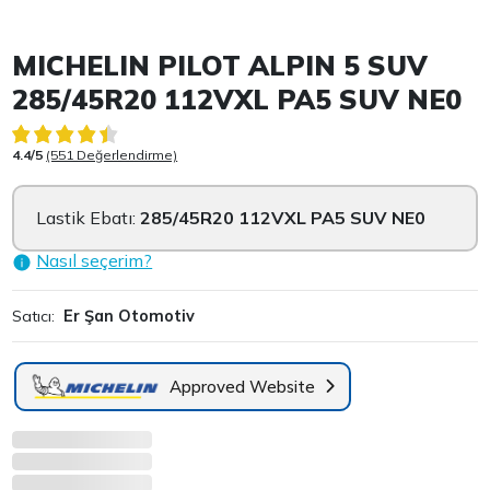
Item 1 of 3
MICHELIN PILOT ALPIN 5 SUV
285/45R20 112VXL PA5 SUV NE0
4.4/5
(551 Değerlendirme)
Lastik Ebatı:
285/45R20 112VXL PA5 SUV NE0
Nasıl seçerim?
Satıcı:
Er Şan Otomotiv
Approved Website