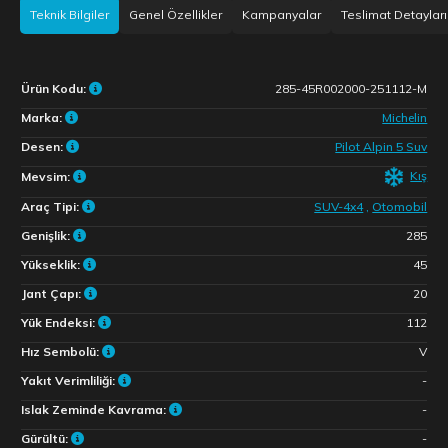
Teknik Bilgiler
Genel Özellikler
Kampanyalar
Teslimat Detayları
Ürün Kodu:
285-45R002000-251112-M
Marka:
Michelin
Desen:
Pilot Alpin 5 Suv
Kış
Mevsim:
Araç Tipi:
SUV-4x4
,
Otomobil
Genişlik:
285
Yükseklik:
45
Jant Çapı:
20
Yük Endeksi:
112
Hız Sembolü:
V
Yakıt Verimliliği:
-
Islak Zeminde Kavrama:
-
Gürültü:
-