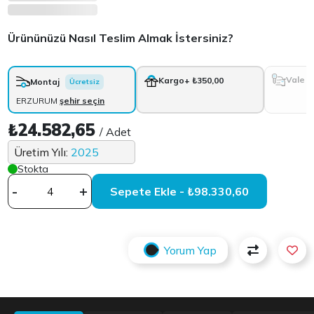
Ürününüzü Nasıl Teslim Almak İstersiniz?
Vale
Kargo
+ ₺350,00
Montaj
Ücretsiz
ERZURUM
şehir seçin
₺24.582,65
/ Adet
Üretim Yılı:
2025
Stokta
-
+
Sepete Ekle - ₺98.330,60
Yorum Yap