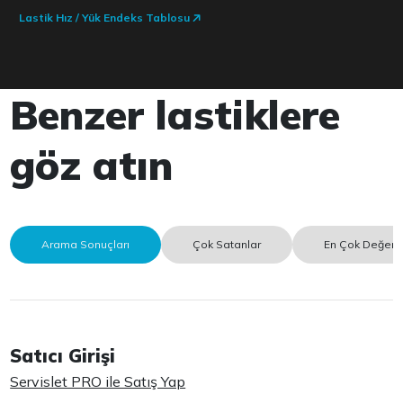
Lastik Hız / Yük Endeks Tablosu
Benzer lastiklere
göz atın
Arama Sonuçları
Çok Satanlar
En Çok Değerle
Satıcı Girişi
Servislet PRO ile Satış Yap