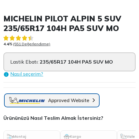
Item 1 of 3
MICHELIN PILOT ALPIN 5 SUV
235/65R17 104H PA5 SUV MO
4.4/5
(551 Değerlendirme)
Lastik Ebatı:
235/65R17 104H PA5 SUV MO
Nasıl seçerim?
Approved Website
Ürününüzü Nasıl Teslim Almak İstersiniz?
Montaj
Kargo
Vale