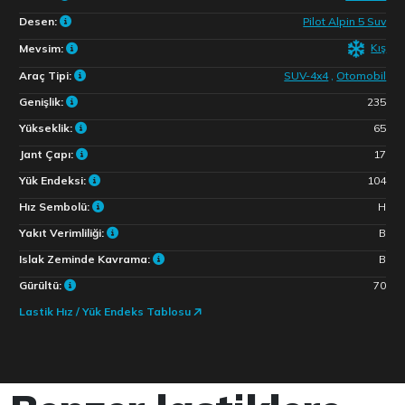
Desen:
Pilot Alpin 5 Suv
Kış
Mevsim:
Araç Tipi:
SUV-4x4
,
Otomobil
Genişlik:
235
Yükseklik:
65
Jant Çapı:
17
Yük Endeksi:
104
Hız Sembolü:
H
Yakıt Verimliliği:
B
Islak Zeminde Kavrama:
B
Gürültü:
70
Lastik Hız / Yük Endeks Tablosu