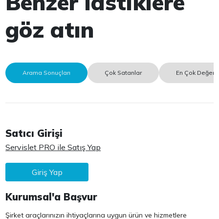
Benzer lastiklere
göz atın
Arama Sonuçları
Çok Satanlar
En Çok Değerle
Satıcı Girişi
Servislet PRO ile Satış Yap
Giriş Yap
Kurumsal'a Başvur
Şirket araçlarınızın ihtiyaçlarına uygun ürün ve hizmetlere