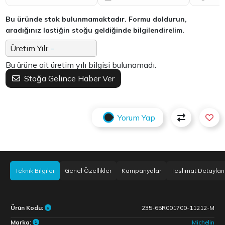
Bu üründe stok bulunmamaktadır. Formu doldurun,
aradığınız lastiğin stoğu geldiğinde bilgilendirelim.
Üretim Yılı:
-
Bu ürüne ait üretim yılı bilgisi bulunamadı.
Stoğa Gelince Haber Ver
Yorum Yap
Teknik Bilgiler
Genel Özellikler
Kampanyalar
Teslimat Detayları
Ürün Kodu:
235-65R001700-11212-M
Marka:
Michelin