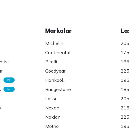
Markalar
La
Michelin
205
Continental
175
ntisi
Pirelli
185
rı
Goodyear
225
Hankook
195
Yeni
s
Bridgestone
185
Yeni
Lassa
205
ş
Nexen
215
Nokian
225
Motrio
195