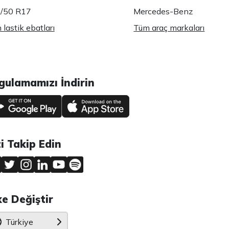
/50 R17
Mercedes-Benz
lastik ebatları
Tüm araç markaları
gulamamızı İndirin
zi Takip Edin
ke Değiştir
Türkiye