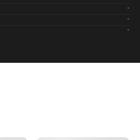
-
-
-