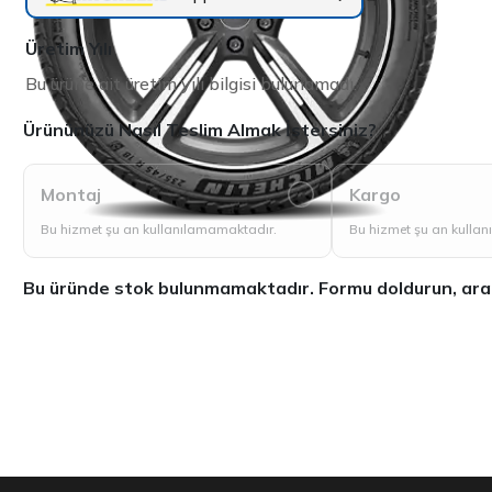
Üretim Yılı
Bu ürüne ait üretim yılı bilgisi bulunamadı.
Ürününüzü Nasıl Teslim Almak İstersiniz?
Montaj
Kargo
Bu hizmet şu an kullanılamamaktadır.
Bu hizmet şu an kulla
Bu üründe stok bulunmamaktadır. Formu doldurun, aradığ