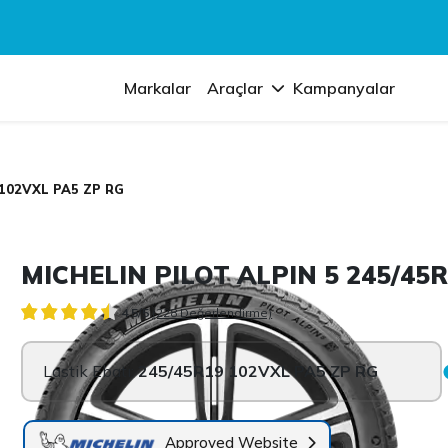
Markalar
Araçlar
Kampanyalar
 102VXL PA5 ZP RG
MICHELIN PILOT ALPIN 5 245/45
4.5/5
(228 Değerlendirme)
Lastik Ebatı:
245/45R19 102VXL PA5 ZP RG
Approved Website