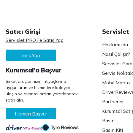
Satıcı Girişi
Servislet
Servislet PRO ile Satış Yap
Hakkımızda
Nasıl Çalışır?
Giriş Yap
Servislet Gara
Kurumsal'a Başvur
Servis Noktala
Şirket araçlarınızın ihtiyaçlarına
Mobil Montaj
uygun ürün ve hizmetlere kolayca
DriverReview
ulaşın ve avantajlardan yararlanarak
satın alın.
Partnerler
Kurumsal Satı
Hemen Başvur
Basın
Basın Kiti