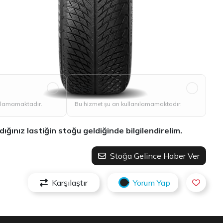
Vale
nılamamaktadır.
Bu hizmet şu an kullanılamamaktadır.
ınız lastiğin stoğu geldiğinde bilgilendirelim.
Stoğa Gelince Haber Ver
Karşılaştır
Yorum Yap