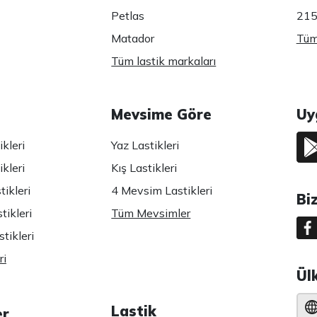
Petlas
215
Matador
Tüm 
Tüm lastik markaları
Mevsime Göre
Uy
kleri
Yaz Lastikleri
kleri
Kış Lastikleri
ikleri
4 Mevsim Lastikleri
Bi
tikleri
Tüm Mevsimler
tikleri
ri
Ül
Lastik
er