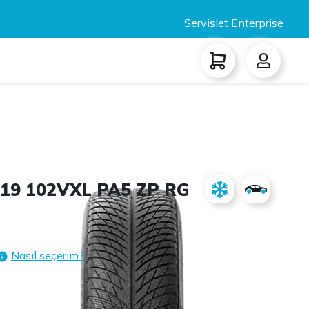
Servislet Enterprise
R19 102VXL PA5 ZP RG
Nasıl seçerim?