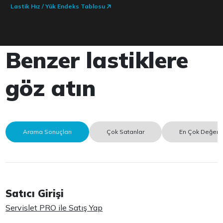
Lastik Hız / Yük Endeks Tablosu
Benzer lastiklere
göz atın
Arama Sonuçları
Çok Satanlar
En Çok Değerle
Satıcı Girişi
Servislet PRO ile Satış Yap