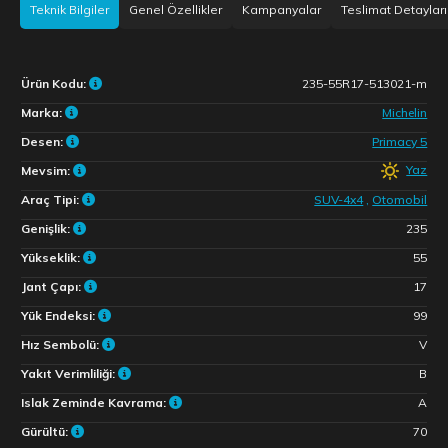
Teknik Bilgiler
Genel Özellikler
Kampanyalar
Teslimat Detayları
Ürün Kodu:
235-55R17-513021-m
Marka:
Michelin
Desen:
Primacy 5
Yaz
Mevsim:
Araç Tipi:
SUV-4x4
,
Otomobil
Genişlik:
235
Yükseklik:
55
Jant Çapı:
17
Yük Endeksi:
99
Hız Sembolü:
V
Yakıt Verimliliği:
B
Islak Zeminde Kavrama:
A
Gürültü:
70