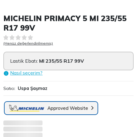
Item 1 of 4
MICHELIN PRIMACY 5 MI 235/55
R17 99V
(Henüz değerlendirilmemiş)
Lastik Ebatı:
MI 235/55 R17 99V
Nasıl seçerim?
Satıcı:
Uspa Şaşmaz
Approved Website