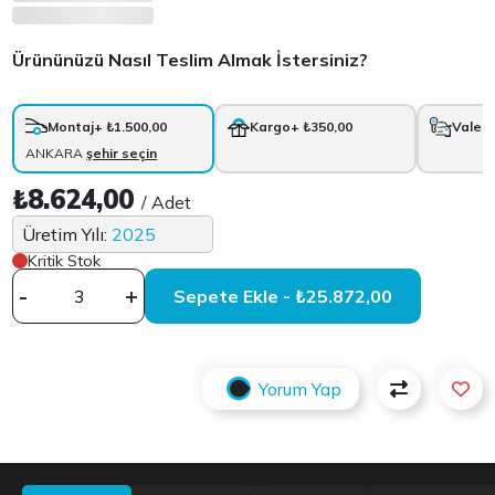
Ürününüzü Nasıl Teslim Almak İstersiniz?
Montaj
+ ₺1.500,00
Kargo
+ ₺350,00
Vale
+
ANKARA
şehir seçin
₺8.624,00
/ Adet
Üretim Yılı:
2025
Kritik Stok
-
+
Sepete Ekle - ₺25.872,00
Yorum Yap