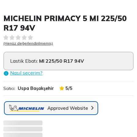
Item 1 of 4
MICHELIN PRIMACY 5 MI 225/50
R17 94V
(Henüz değerlendirilmemiş)
Lastik Ebatı:
MI 225/50 R17 94V
Nasıl seçerim?
Satıcı:
Uspa Başakşehir
5/5
Approved Website