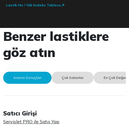
Lastik Hız / Yük Endeks Tablosu
Benzer lastiklere
göz atın
Arama Sonuçları
Çok Satanlar
En Çok Değerle
Satıcı Girişi
Servislet PRO ile Satış Yap