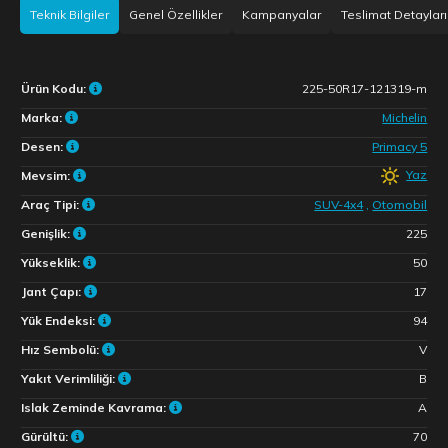
Teknik Bilgiler
Genel Özellikler
Kampanyalar
Teslimat Detayları
Ürün Kodu:
225-50R17-121319-m
Marka:
Michelin
Desen:
Primacy 5
Yaz
Mevsim:
Araç Tipi:
SUV-4x4
,
Otomobil
Genişlik:
225
Yükseklik:
50
Jant Çapı:
17
Yük Endeksi:
94
Hız Sembolü:
V
Yakıt Verimliliği:
B
Islak Zeminde Kavrama:
A
Gürültü:
70