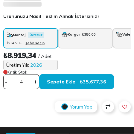
Ürününüzü Nasıl Teslim Almak İstersiniz?
Kargo
+ ₺350,00
Vale
+
Montaj
Ücretsiz
İSTANBUL
şehir seçin
₺8.919,34
/ Adet
Üretim Yılı:
2026
Kritik Stok
-
+
Sepete Ekle - ₺35.677,36
Yorum Yap