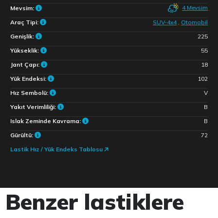
4 Mevsim
Mevsim:
Araç Tipi:
SUV-4x4
,
Otomobil
Genişlik:
225
Yükseklik:
55
Jant Çapı:
18
Yük Endeksi:
102
Hız Sembolü:
V
Yakıt Verimliliği:
B
Islak Zeminde Kavrama:
B
Gürültü:
72
Lastik Hız / Yük Endeks Tablosu
Benzer lastiklere