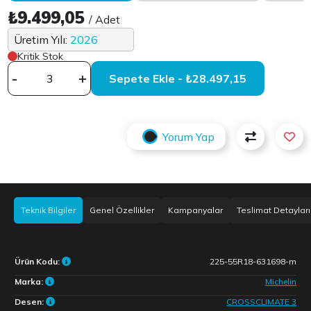
₺9.499,05
/ Adet
Üretim Yılı:
2026
Kritik Stok
-
+
Sepete Ekle - ₺28.497,15
Yorum Yap
Teknik Bilgiler
Genel Özellikler
Kampanyalar
Teslimat Detayları
Ürün Kodu:
225-55R18-631698-m
Marka:
Michelin
Desen:
CROSSCLIMATE 3