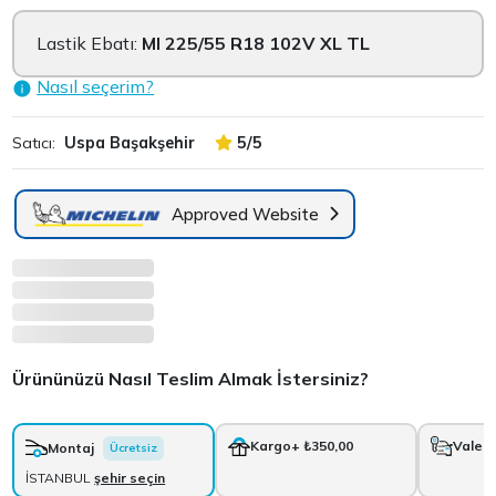
Lastik Ebatı:
MI 225/55 R18 102V XL TL
Nasıl seçerim?
Satıcı:
Uspa Başakşehir
5/5
Approved Website
Ürününüzü Nasıl Teslim Almak İstersiniz?
Kargo
+ ₺350,00
Vale
+
Montaj
Ücretsiz
İSTANBUL
şehir seçin