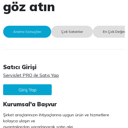
göz atın
Arama Sonuçları
Çok Satanlar
En Çok Değerle
Satıcı Girişi
Servislet PRO ile Satış Yap
Giriş Yap
Kurumsal'a Başvur
Şirket araçlarınızın ihtiyaçlarına uygun ürün ve hizmetlere
kolayca ulaşın ve
avantajlardan yararlanarak satın alın.