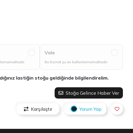
Vale
nılamamaktadır.
Bu hizmet şu an kullanılamamaktadır.
ınız lastiğin stoğu geldiğinde bilgilendirelim.
Stoğa Gelince Haber Ver
Karşılaştır
Yorum Yap