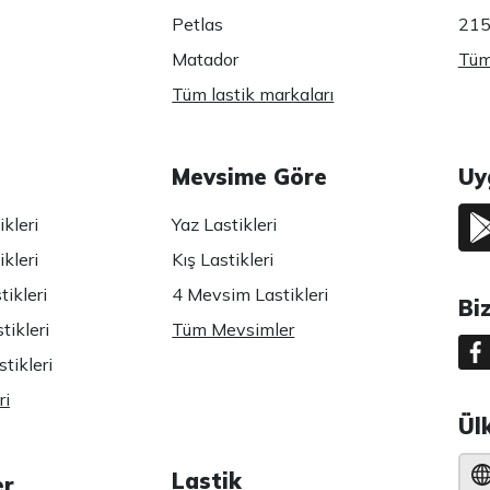
Petlas
215
Matador
Tüm 
Tüm lastik markaları
Mevsime Göre
Uy
kleri
Yaz Lastikleri
kleri
Kış Lastikleri
ikleri
4 Mevsim Lastikleri
Bi
tikleri
Tüm Mevsimler
tikleri
ri
Ül
Lastik
er