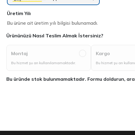
Üretim Yılı
Bu ürüne ait üretim yılı bilgisi bulunamadı.
Ürününüzü Nasıl Teslim Almak İstersiniz?
Montaj
Kargo
Bu hizmet şu an kullanılamamaktadır.
Bu hizmet şu an kulla
Bu üründe stok bulunmamaktadır. Formu doldurun, aradığ