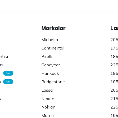
Markalar
La
Michelin
205
Continental
175
ntisi
Pirelli
185
rı
Goodyear
225
Hankook
195
Yeni
s
Bridgestone
185
Yeni
Lassa
205
ş
Nexen
215
Nokian
225
Motrio
195