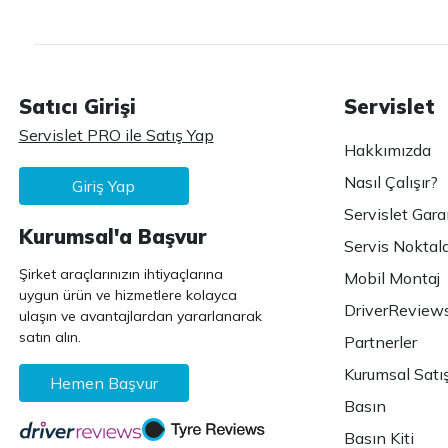
Satıcı Girişi
Servislet
Servislet PRO ile Satış Yap
Hakkımızda
Nasıl Çalışır?
Giriş Yap
Servislet Gara
Kurumsal'a Başvur
Servis Noktala
Şirket araçlarınızın ihtiyaçlarına
Mobil Montaj
uygun ürün ve hizmetlere kolayca
DriverReview
ulaşın ve avantajlardan yararlanarak
satın alın.
Partnerler
Kurumsal Satı
Hemen Başvur
Basın
Basın Kiti