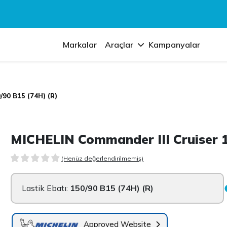
Markalar
Araçlar
Kampanyalar
/90 B15 (74H) (R)
MICHELIN Commander III Cruiser 1
(Henüz değerlendirilmemiş)
Lastik Ebatı:
150/90 B15 (74H) (R)
Approved Website