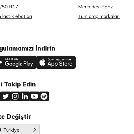
/50 R17
Mercedes-Benz
lastik ebatları
Tüm araç markaları
gulamamızı İndirin
zi Takip Edin
ke Değiştir
Türkiye