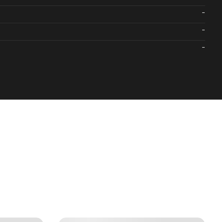
-
-
-