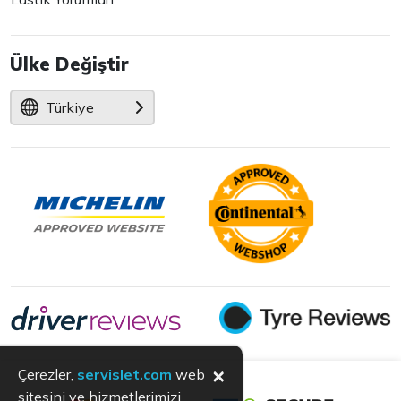
Ülke Değiştir
Türkiye
×
Çerezler,
servislet.com
web
sitesini ve hizmetlerimizi