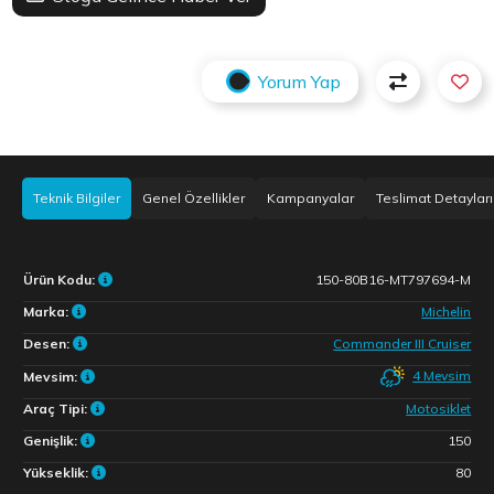
Yorum Yap
Teknik Bilgiler
Genel Özellikler
Kampanyalar
Teslimat Detayları
Ürün Kodu:
150-80B16-MT797694-M
Marka:
Michelin
Desen:
Commander III Cruiser
4 Mevsim
Mevsim:
Araç Tipi:
Motosiklet
Genişlik:
150
Yükseklik:
80