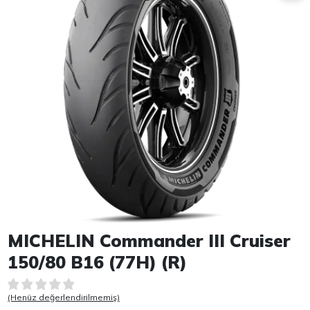
Item 1 of 1
MICHELIN Commander III Cruiser
150/80 B16 (77H) (R)
(Henüz değerlendirilmemiş)