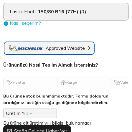
Lastik Ebatı:
150/80 B16 (77H) (R)
Nasıl seçerim?
Approved Website
Ürününüzü Nasıl Teslim Almak İstersiniz?
Montaj
Kargo
Vale
Bu üründe stok bulunmamaktadır. Formu doldurun,
aradığınız lastiğin stoğu geldiğinde bilgilendirelim.
Üretim Yılı:
-
Bu ürüne ait üretim yılı bilgisi bulunamadı.
Stoğa Gelince Haber Ver