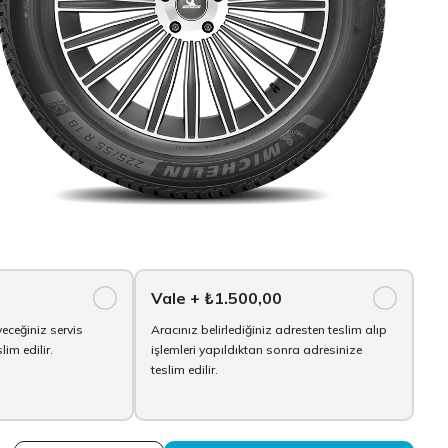
Vale
+ ₺1.500,00
yeceğiniz servis
Aracınız belirlediğiniz adresten teslim alıp
im edilir.
işlemleri yapıldıktan sonra adresinize
teslim edilir.