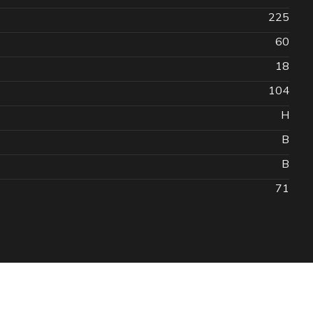
225
60
18
104
H
B
B
71