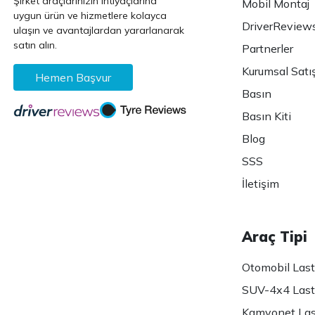
Şirket araçlarınızın ihtiyaçlarına
Mobil Montaj
uygun ürün ve hizmetlere kolayca
DriverReview
ulaşın ve avantajlardan yararlanarak
satın alın.
Partnerler
Kurumsal Satı
Hemen Başvur
Basın
Basın Kiti
Blog
SSS
İletişim
Araç Tipi
Otomobil Lasti
SUV-4x4 Lasti
Kamyonet Last