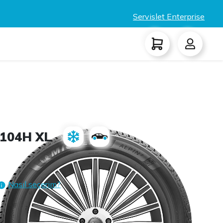
Servislet Enterprise
 104H XL
Nasıl seçerim?