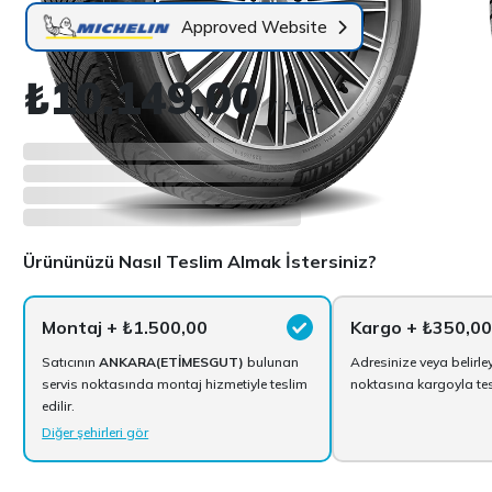
Approved Website
₺10.149,00
/ Adet
Ürününüzü Nasıl Teslim Almak İstersiniz?
Montaj
+ ₺1.500,00
Kargo
+ ₺350,00
Satıcının
ANKARA(ETİMESGUT)
bulunan
Adresinize veya belirle
servis noktasında montaj hizmetiyle teslim
noktasına kargoyla tesl
edilir.
Diğer şehirleri gör