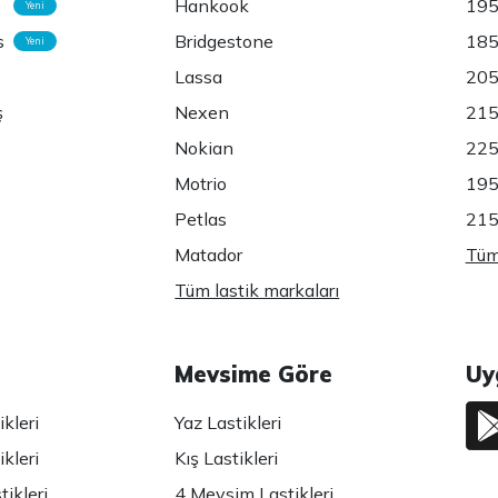
Hankook
195
Yeni
s
Bridgestone
185
Yeni
Lassa
205
ş
Nexen
215
Nokian
225
Motrio
195
Petlas
215
Matador
Tüm 
Tüm lastik markaları
Mevsime Göre
Uy
kleri
Yaz Lastikleri
kleri
Kış Lastikleri
ikleri
4 Mevsim Lastikleri