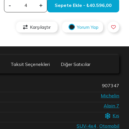
-
+
Sepete Ekle - ₺40.596,00
Karşılaştır
Yorum Yap
Taksit Seçenekleri
Diğer Satıcılar
907347
Michelin
Alpin 7
Kış
SUV-4x4
,
Otomobil