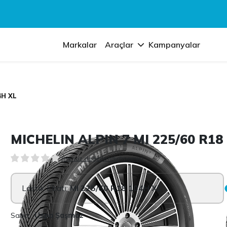
Markalar
Araçlar
Kampanyalar
4H XL
MICHELIN ALPIN 7 MI 225/60 R18
(Henüz değerlendirilmemiş)
Lastik Ebatı:
MI 225/60 R18 104H XL
Satıcı:
Uspa Şaşmaz