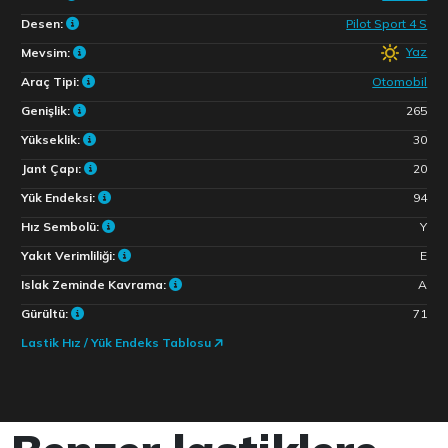
Desen:
Pilot Sport 4 S
Yaz
Mevsim:
Araç Tipi:
Otomobil
Genişlik:
265
Yükseklik:
30
Jant Çapı:
20
Yük Endeksi:
94
Hız Sembolü:
Y
Yakıt Verimliliği:
E
Islak Zeminde Kavrama:
A
Gürültü:
71
Lastik Hız / Yük Endeks Tablosu