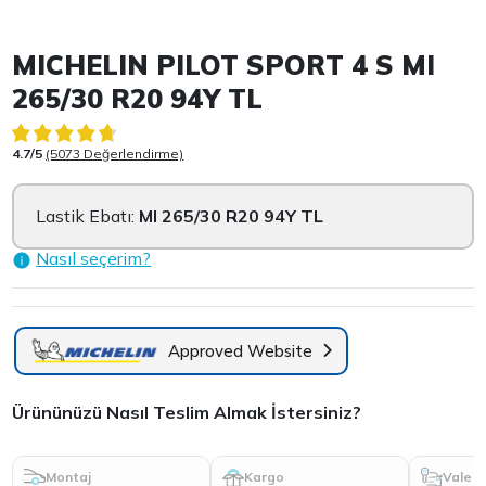
Item 1 of 3
MICHELIN PILOT SPORT 4 S MI
265/30 R20 94Y TL
4.7/5
(5073 Değerlendirme)
Lastik Ebatı:
MI 265/30 R20 94Y TL
Nasıl seçerim?
Approved Website
Ürününüzü Nasıl Teslim Almak İstersiniz?
Montaj
Kargo
Vale