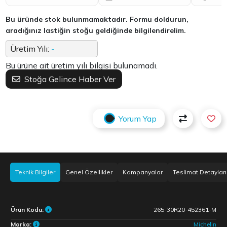
Bu üründe stok bulunmamaktadır. Formu doldurun,
aradığınız lastiğin stoğu geldiğinde bilgilendirelim.
Üretim Yılı:
-
Bu ürüne ait üretim yılı bilgisi bulunamadı.
Stoğa Gelince Haber Ver
Yorum Yap
Teknik Bilgiler
Genel Özellikler
Kampanyalar
Teslimat Detayları
Ürün Kodu:
265-30R20-452361-M
Marka:
Michelin