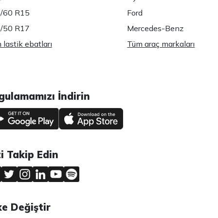
/60 R15
Ford
/50 R17
Mercedes-Benz
lastik ebatları
Tüm araç markaları
gulamamızı İndirin
zi Takip Edin
ke Değiştir