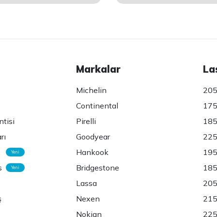
Markalar
La
Michelin
205
Continental
175
ntisi
Pirelli
185
rı
Goodyear
225
Hankook
195
Yeni
s
Bridgestone
185
Yeni
Lassa
205
ş
Nexen
215
Nokian
225