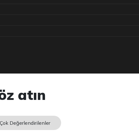
öz atın
Çok Değerlendirilenler