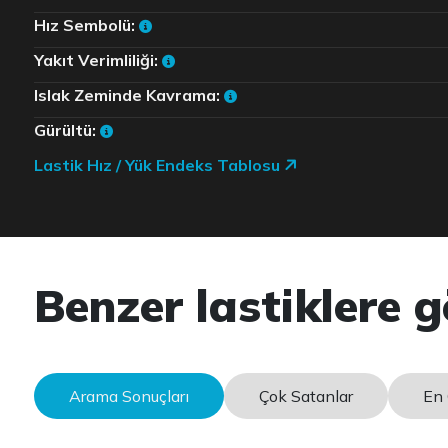
Hız Sembolü:
Yakıt Verimliliği:
Islak Zeminde Kavrama:
Gürültü:
Lastik Hız / Yük Endeks Tablosu
Benzer lastiklere g
Arama Sonuçları
Çok Satanlar
En 