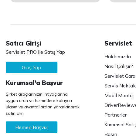
Satıcı Girişi
Servislet
Servislet PRO ile Satış Yap
Hakkımızda
Nasıl Çalışır?
Giriş Yap
Servislet Gara
Kurumsal'a Başvur
Servis Noktala
Şirket araçlarınızın ihtiyaçlarına
Mobil Montaj
uygun ürün ve hizmetlere kolayca
DriverReview
ulaşın ve avantajlardan yararlanarak
satın alın.
Partnerler
Kurumsal Satı
Hemen Başvur
Basın