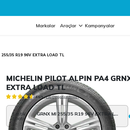
Markalar
Araçlar
Kampanyalar
 255/35 R19 96V EXTRA LOAD TL
MICHELIN PILOT ALPIN PA4 GRNX
EXTRA LOAD TL
4.6/5
(190 Değerlendirme)
Lastik
GRNX MI 255/35 R19 96V EXTRA LOAD TL
Ebatı: