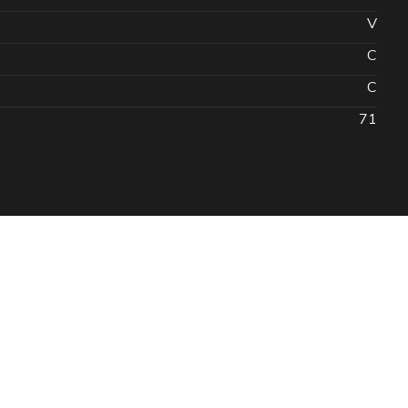
V
C
C
71