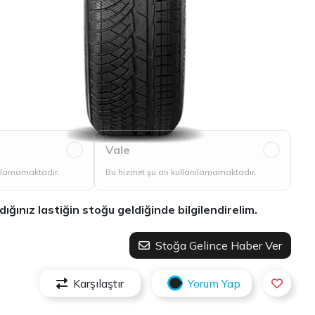
Vale
nılamamaktadır.
Bu hizmet şu an kullanılamamaktadır.
ınız lastiğin stoğu geldiğinde bilgilendirelim.
Stoğa Gelince Haber Ver
Karşılaştır
Yorum Yap