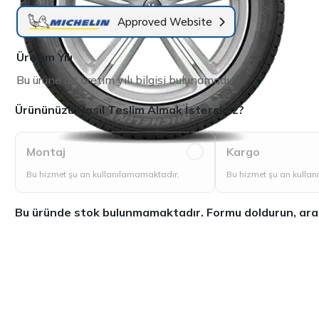
Approved Website
Üretim Yılı
Bu ürüne ait üretim yılı bilgisi bulunamadı.
Ürününüzü Nasıl Teslim Almak İstersiniz?
Montaj
Kargo
Bu hizmet şu an kullanılamamaktadır.
Bu hizmet şu an kulla
Bu üründe stok bulunmamaktadır. Formu doldurun, aradığ