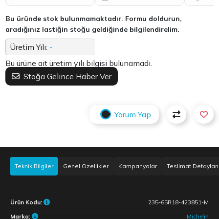
Bu üründe stok bulunmamaktadır. Formu doldurun,
aradığınız lastiğin stoğu geldiğinde bilgilendirelim.
Üretim Yılı:
-
Bu ürüne ait üretim yılı bilgisi bulunamadı.
Stoğa Gelince Haber Ver
Yorum Yap
Teknik Bilgiler
Genel Özellikler
Kampanyalar
Teslimat Detayları
Ürün Kodu:
235-65R18-423851-M
Marka:
Michelin