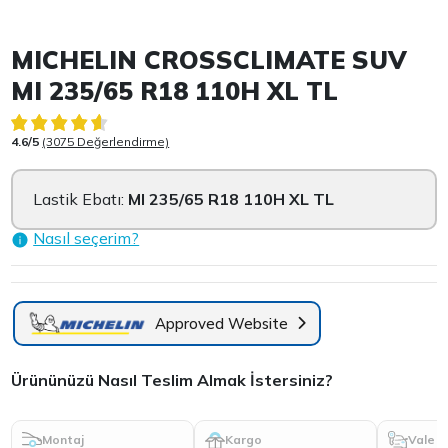
Item 1 of 3
MICHELIN CROSSCLIMATE SUV
MI 235/65 R18 110H XL TL
4.6/5
(3075 Değerlendirme)
Lastik Ebatı:
MI 235/65 R18 110H XL TL
Nasıl seçerim?
Approved Website
Ürününüzü Nasıl Teslim Almak İstersiniz?
Montaj
Kargo
Vale