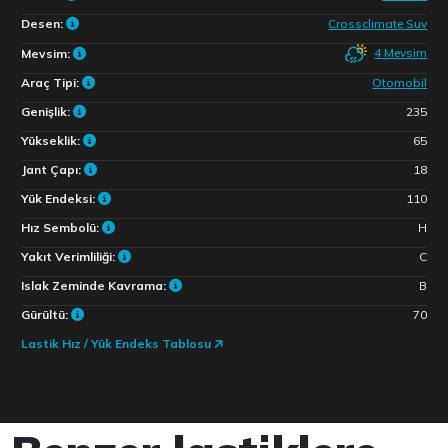
Desen:
Crossclimate Suv
4 Mevsim
Mevsim:
Araç Tipi:
Otomobil
Genişlik:
235
Yükseklik:
65
Jant Çapı:
18
Yük Endeksi:
110
Hız Sembolü:
H
Yakıt Verimliliği:
C
Islak Zeminde Kavrama:
B
Gürültü:
70
Lastik Hız / Yük Endeks Tablosu