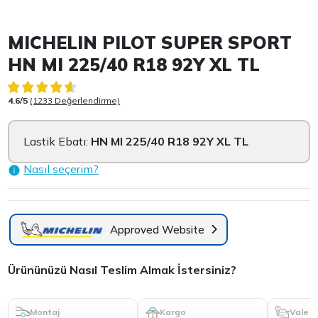
Item 1 of 3
MICHELIN PILOT SUPER SPORT
HN MI 225/40 R18 92Y XL TL
4.6/5
(1233 Değerlendirme)
Lastik Ebatı:
HN MI 225/40 R18 92Y XL TL
Nasıl seçerim?
Approved Website
Ürününüzü Nasıl Teslim Almak İstersiniz?
Montaj
Kargo
Vale