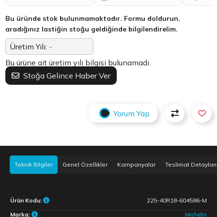
Bu üründe stok bulunmamaktadır. Formu doldurun,
aradığınız lastiğin stoğu geldiğinde bilgilendirelim.
Üretim Yılı:
-
Bu ürüne ait üretim yılı bilgisi bulunamadı.
Stoğa Gelince Haber Ver
Yorum Yap
Teknik Bilgiler
Genel Özellikler
Kampanyalar
Teslimat Detayları
Ürün Kodu:
225-40R18-604586-M
Marka:
Michelin