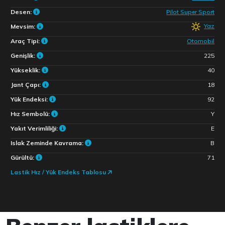
Desen:
Pilot Super Sport
Yaz
Mevsim:
Araç Tipi:
Otomobil
Genişlik:
225
Yükseklik:
40
Jant Çapı:
18
Yük Endeksi:
92
Hız Sembolü:
Y
Yakıt Verimliliği:
E
Islak Zeminde Kavrama:
B
Gürültü:
71
Lastik Hız / Yük Endeks Tablosu