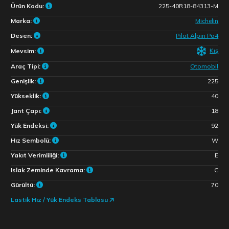
Ürün Kodu:
225-40R18-84313-M
Marka:
Michelin
Desen:
Pilot Alpin Pa4
Kış
Mevsim:
Araç Tipi:
Otomobil
Genişlik:
225
Yükseklik:
40
Jant Çapı:
18
Yük Endeksi:
92
Hız Sembolü:
W
Yakıt Verimliliği:
E
Islak Zeminde Kavrama:
C
Gürültü:
70
Lastik Hız / Yük Endeks Tablosu