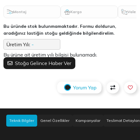
Montaj
Kargo
Vale
Bu üründe stok bulunmamaktadır. Formu doldurun,
aradığınız lastiğin stoğu geldiğinde bilgilendirelim.
Üretim Yılı:
-
Bu ürüne ait üretim yılı bilgisi bulunamadı.
Stoğa Gelince Haber Ver
Yorum Yap
Teknik Bilgiler
Genel Özellikler
Kampanyalar
Teslimat Detayları