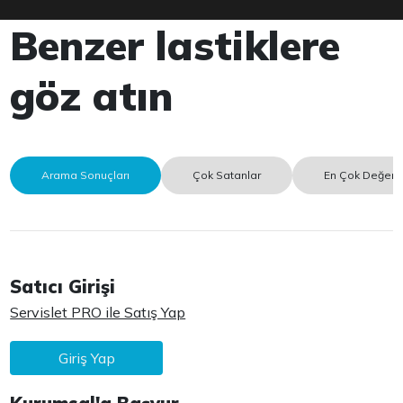
Benzer lastiklere
göz atın
Arama Sonuçları
Çok Satanlar
En Çok Değerle
Satıcı Girişi
Servislet PRO ile Satış Yap
Giriş Yap