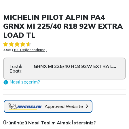
Item 1 of 3
MICHELIN PILOT ALPIN PA4
GRNX MI 225/40 R18 92W EXTRA
LOAD TL
4.6/5
(190 Değerlendirme)
Lastik
GRNX MI 225/40 R18 92W EXTRA LOAD TL
Ebatı:
Nasıl seçerim?
Approved Website
Ürününüzü Nasıl Teslim Almak İstersiniz?