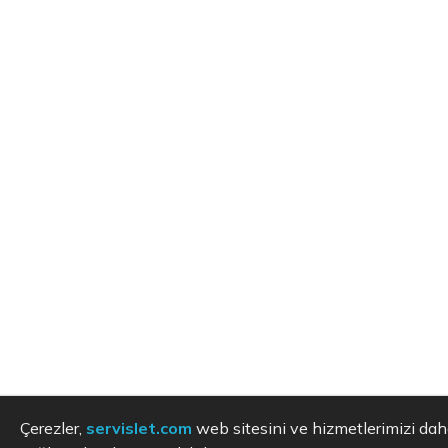
Çerezler,
servislet.com
web sitesini ve hizmetlerimizi dah