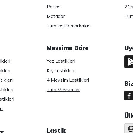
Petlas
215
Matador
Tüm 
Tüm lastik markaları
Mevsime Göre
Uy
kleri
Yaz Lastikleri
kleri
Kış Lastikleri
ikleri
4 Mevsim Lastikleri
Bi
tikleri
Tüm Mevsimler
tikleri
ri
Ül
Lastik
er