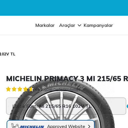
Markalar
Araçlar
Kampanyalar
 102V TL
MICHELIN PRIMACY 3 MI 215/65 R
4.6/5
(5046 Değerlendirme)
Lastik Ebatı:
MI 215/65 R16 102V TL
Approved Website