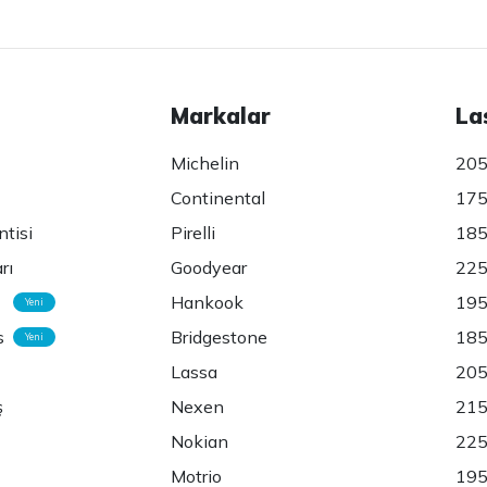
Markalar
La
Michelin
205
Continental
175
ntisi
Pirelli
185
rı
Goodyear
225
Hankook
195
Yeni
s
Bridgestone
185
Yeni
Lassa
205
ş
Nexen
215
Nokian
225
Motrio
195