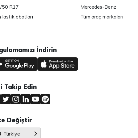
/50 R17
Mercedes-Benz
lastik ebatları
Tüm araç markaları
gulamamızı İndirin
zi Takip Edin
ke Değiştir
Türkiye