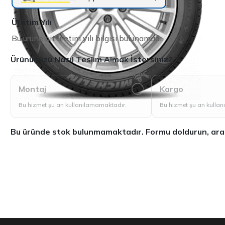
Üretim Yılı
Bu ürüne ait üretim yılı bilgisi bulunamadı.
Ürününüzü Nasıl Teslim Almak İstersiniz?
Montaj
Kargo
Bu hizmet şu an kullanılamamaktadır.
Bu hizmet şu an kulla
Bu üründe stok bulunmamaktadır. Formu doldurun, aradığ