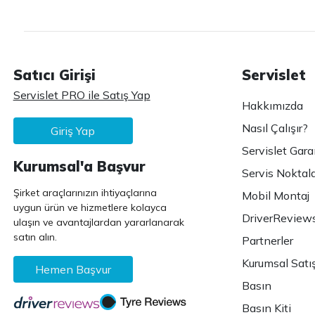
Satıcı Girişi
Servislet
Servislet PRO ile Satış Yap
Hakkımızda
Nasıl Çalışır?
Giriş Yap
Servislet Gara
Kurumsal'a Başvur
Servis Noktala
Şirket araçlarınızın ihtiyaçlarına
Mobil Montaj
uygun ürün ve hizmetlere kolayca
DriverReview
ulaşın ve avantajlardan yararlanarak
satın alın.
Partnerler
Kurumsal Satı
Hemen Başvur
Basın
Basın Kiti