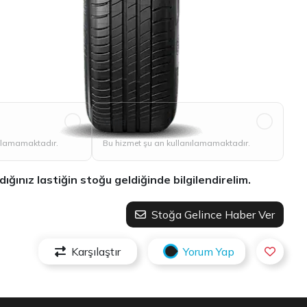
Vale
nılamamaktadır.
Bu hizmet şu an kullanılamamaktadır.
ınız lastiğin stoğu geldiğinde bilgilendirelim.
Stoğa Gelince Haber Ver
Karşılaştır
Yorum Yap