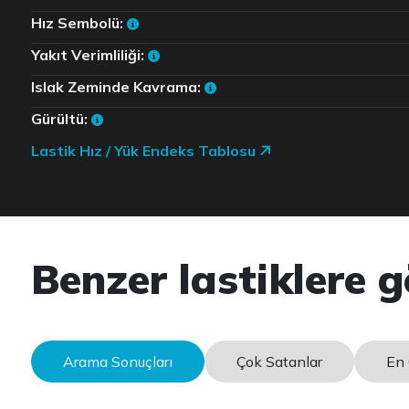
Hız Sembolü:
Yakıt Verimliliği:
Islak Zeminde Kavrama:
Gürültü:
Lastik Hız / Yük Endeks Tablosu
Benzer lastiklere g
Arama Sonuçları
Çok Satanlar
En 