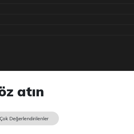
öz atın
Çok Değerlendirilenler