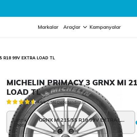
Markalar
Araçlar
Kampanyalar
55 R18 99V EXTRA LOAD TL
MICHELIN PRIMACY 3 GRNX MI 21
LOAD TL
4.6/5
(5046 Değerlendirme)
Lastik
GRNX MI 215/55 R18 99V EXTRA LOAD TL
Ebatı: