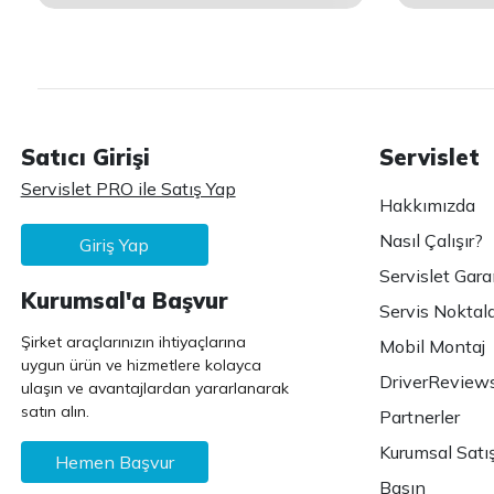
Satıcı Girişi
Servislet
Servislet PRO ile Satış Yap
Hakkımızda
Nasıl Çalışır?
Giriş Yap
Servislet Gara
Kurumsal'a Başvur
Servis Noktala
Şirket araçlarınızın ihtiyaçlarına
Mobil Montaj
uygun ürün ve hizmetlere kolayca
DriverReview
ulaşın ve avantajlardan yararlanarak
satın alın.
Partnerler
Kurumsal Satı
Hemen Başvur
Basın