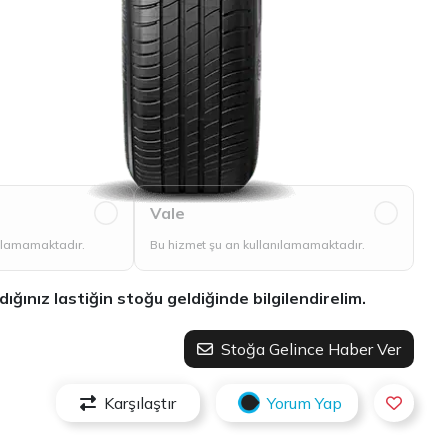
Vale
nılamamaktadır.
Bu hizmet şu an kullanılamamaktadır.
ınız lastiğin stoğu geldiğinde bilgilendirelim.
Stoğa Gelince Haber Ver
Karşılaştır
Yorum Yap