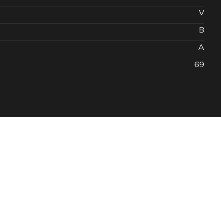
V
B
A
69