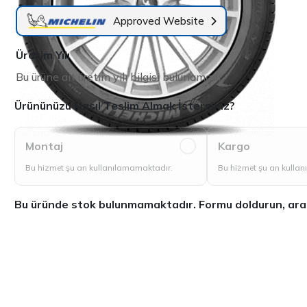
Approved Website
Üretim Yılı
Bu ürüne ait üretim yılı bilgisi bulunamadı.
Ürününüzü Nasıl Teslim Almak İstersiniz?
Montaj
Kargo
Bu hizmet şu an kullanılamamaktadır.
Bu hizmet şu an kulla
Bu üründe stok bulunmamaktadır. Formu doldurun, aradığ