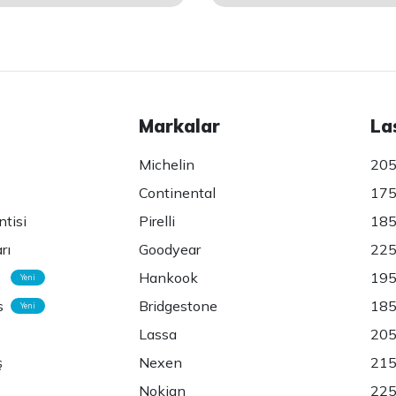
Markalar
La
Michelin
205
Continental
175
ntisi
Pirelli
185
rı
Goodyear
225
Hankook
195
Yeni
s
Bridgestone
185
Yeni
Lassa
205
ş
Nexen
215
Nokian
225