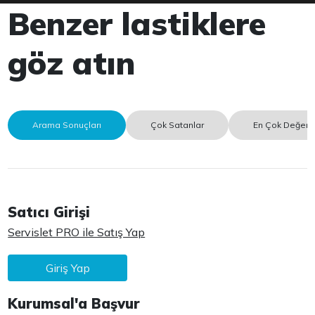
Benzer lastiklere
göz atın
Arama Sonuçları
Çok Satanlar
En Çok Değerle
Satıcı Girişi
Servislet PRO ile Satış Yap
Giriş Yap
Kurumsal'a Başvur