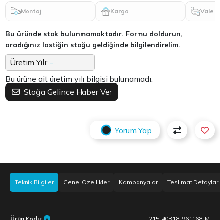
Montaj
Kargo
Vale
Bu üründe stok bulunmamaktadır. Formu doldurun,
aradığınız lastiğin stoğu geldiğinde bilgilendirelim.
Üretim Yılı:
-
Bu ürüne ait üretim yılı bilgisi bulunamadı.
Stoğa Gelince Haber Ver
Yorum Yap
Teknik Bilgiler
Genel Özellikler
Kampanyalar
Teslimat Detayları
Ürün Kodu:
215-40R18-961168-M