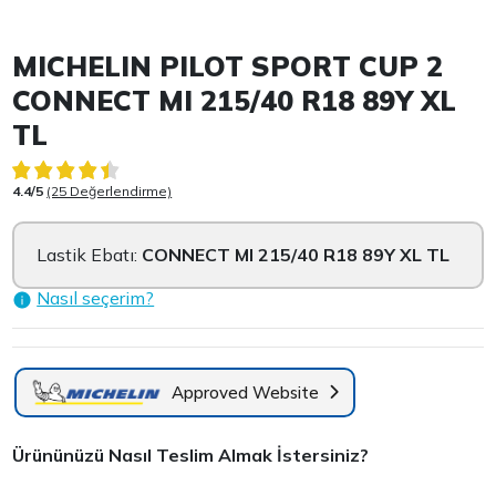
Item 1 of 2
MICHELIN PILOT SPORT CUP 2
CONNECT MI 215/40 R18 89Y XL
TL
4.4/5
(25 Değerlendirme)
Lastik Ebatı:
CONNECT MI 215/40 R18 89Y XL TL
Nasıl seçerim?
Approved Website
Ürününüzü Nasıl Teslim Almak İstersiniz?