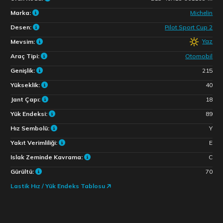
Marka:
Michelin
Desen:
Pilot Sport Cup 2
Yaz
Mevsim:
Araç Tipi:
Otomobil
Genişlik:
215
Yükseklik:
40
Jant Çapı:
18
Yük Endeksi:
89
Hız Sembolü:
Y
Yakıt Verimliliği:
E
Islak Zeminde Kavrama:
C
Gürültü:
70
Lastik Hız / Yük Endeks Tablosu