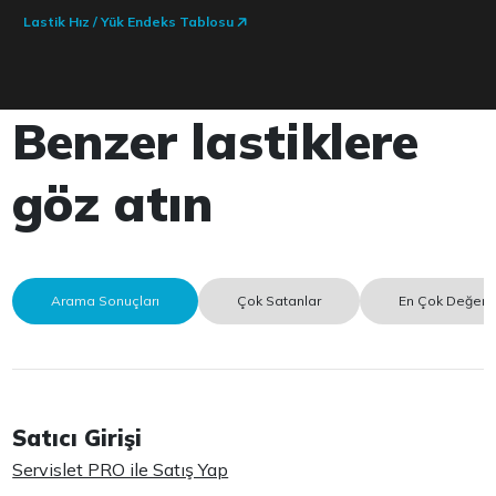
Lastik Hız / Yük Endeks Tablosu
Benzer lastiklere
göz atın
Arama Sonuçları
Çok Satanlar
En Çok Değerle
Satıcı Girişi
Servislet PRO ile Satış Yap