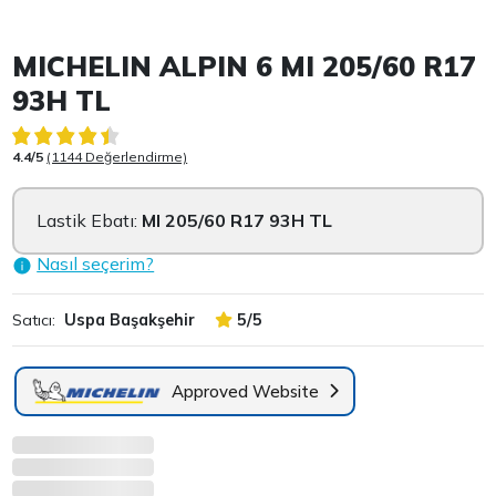
Item 1 of 3
MICHELIN ALPIN 6 MI 205/60 R17
93H TL
4.4/5
(1144 Değerlendirme)
Lastik Ebatı:
MI 205/60 R17 93H TL
Nasıl seçerim?
Satıcı:
Uspa Başakşehir
5/5
Approved Website