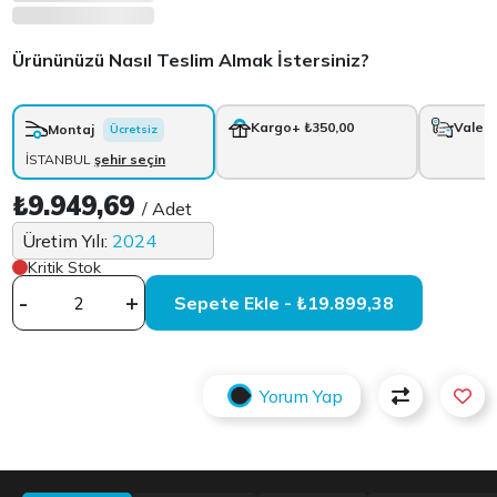
Ürününüzü Nasıl Teslim Almak İstersiniz?
Kargo
+ ₺350,00
Vale
+
Montaj
Ücretsiz
İSTANBUL
şehir seçin
₺9.949,69
/ Adet
Üretim Yılı:
2024
Kritik Stok
-
+
Sepete Ekle - ₺19.899,38
Yorum Yap