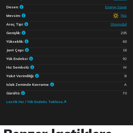
Desen:
Energy Saver
Yaz
Mevsim:
Araç Tipi:
Otomobil
Genişlik:
205
Yükseklik:
60
Jant Çapı:
16
Yük Endeksi:
92
Hız Sembolü:
W
Yakıt Verimliliği:
B
Islak Zeminde Kavrama:
A
Gürültü:
70
Lastik Hız / Yük Endeks Tablosu