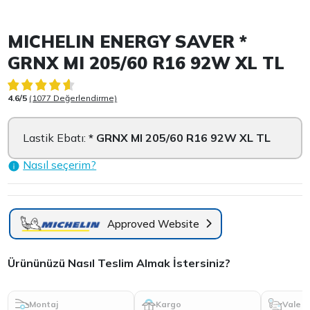
Item 1 of 3
MICHELIN ENERGY SAVER *
GRNX MI 205/60 R16 92W XL TL
4.6/5
(1077 Değerlendirme)
Lastik Ebatı:
* GRNX MI 205/60 R16 92W XL TL
Nasıl seçerim?
Approved Website
Ürününüzü Nasıl Teslim Almak İstersiniz?
Montaj
Kargo
Vale