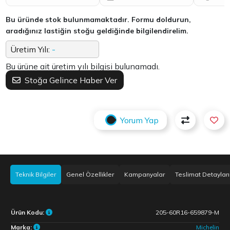
Bu üründe stok bulunmamaktadır. Formu doldurun,
aradığınız lastiğin stoğu geldiğinde bilgilendirelim.
Üretim Yılı:
-
Bu ürüne ait üretim yılı bilgisi bulunamadı.
Stoğa Gelince Haber Ver
Yorum Yap
Teknik Bilgiler
Genel Özellikler
Kampanyalar
Teslimat Detayları
Ürün Kodu:
205-60R16-659879-M
Marka:
Michelin