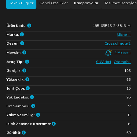
Teknik Bilgiler
Genel Özellikler
Kampanyalar
Teslimat Detayları
Ürün Kodu:
195-65R15-243813-M
Marka:
Michelin
Desen:
Crossclimate 2
4 Mevsim
Mevsim:
Araç Tipi:
SUV-4x4
,
Otomobil
Genişlik:
195
Yükseklik:
65
Jant Çapı:
15
Yük Endeksi:
95
Hız Sembolü:
V
Yakıt Verimliliği:
B
Islak Zeminde Kavrama:
B
Gürültü:
69