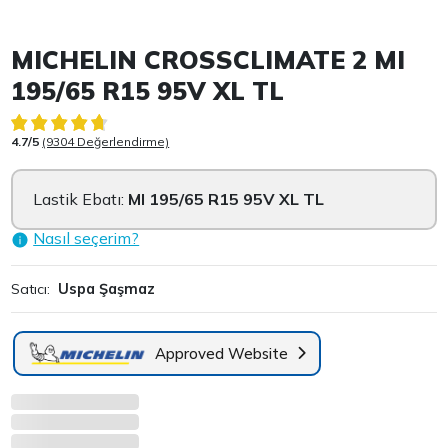
Item 1 of 3
MICHELIN CROSSCLIMATE 2 MI
195/65 R15 95V XL TL
4.7/5
(9304 Değerlendirme)
Lastik Ebatı:
MI 195/65 R15 95V XL TL
Nasıl seçerim?
Satıcı:
Uspa Şaşmaz
Approved Website