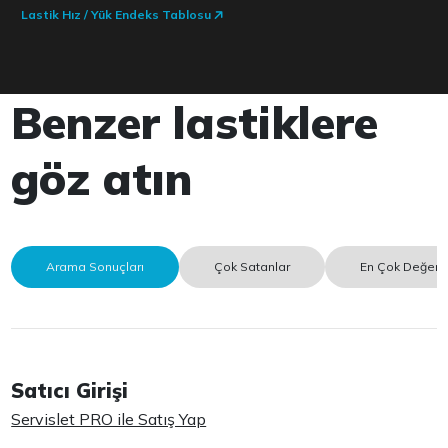
Lastik Hız / Yük Endeks Tablosu
Benzer lastiklere
göz atın
Arama Sonuçları
Çok Satanlar
En Çok Değerle
Satıcı Girişi
Servislet PRO ile Satış Yap