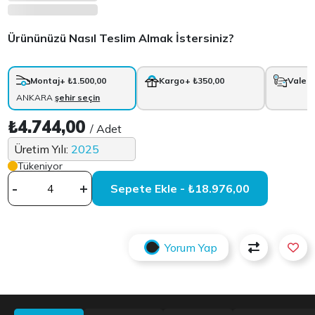
Ürününüzü Nasıl Teslim Almak İstersiniz?
Montaj
+ ₺1.500,00
Kargo
+ ₺350,00
Vale
+
ANKARA
şehir seçin
₺4.744,00
/ Adet
Üretim Yılı:
2025
Tükeniyor
-
+
Sepete Ekle - ₺18.976,00
Yorum Yap