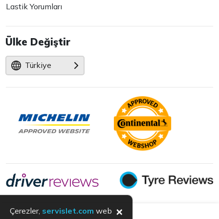
Lastik Yorumları
Ülke Değiştir
Türkiye
×
Çerezler,
servislet.com
web