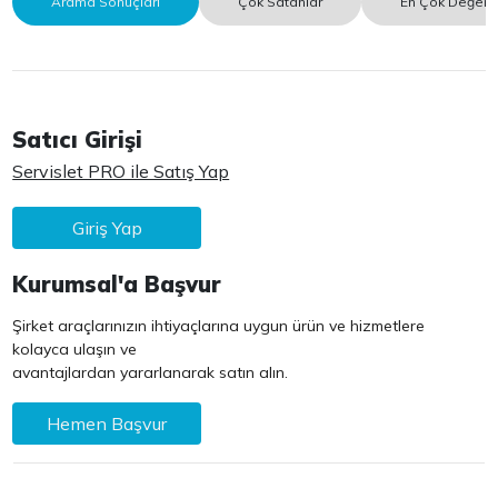
Arama Sonuçları
Çok Satanlar
En Çok Değerle
Satıcı Girişi
Servislet PRO ile Satış Yap
Giriş Yap
Kurumsal'a Başvur
Şirket araçlarınızın ihtiyaçlarına uygun ürün ve hizmetlere
kolayca ulaşın ve
avantajlardan yararlanarak satın alın.
Hemen Başvur