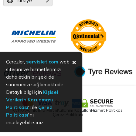
Türkiye
×
Çerezler,
servislet.com
web
sitesini ve hizmetlerimizi
daha etkin bir şekilde
sunmamızı sağlamaktadır.
Detaylı bilgi için
Kişisel
Verilerin Korunması
Politikası
'ı ile
Çerez
KVKK
Aydınlatma Metni
Kullanım Koşulları
Hizmet Politikası
Çerez Politikası
Politikası
'nı
inceleyebilirsiniz.