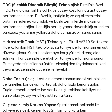
TDC (Sıcaklık Dinamik Bileşik) Teknolojisi:
Pirelli'nin özel
TDC teknolojisi, farklı sıcaklık ve yüzey koşullarında üst düzey
performans sunar. Bu özellik, lastiğin iç ve dış bileşenlerini
optimize ederek kuru, ıslak ve buzlu zeminlerde maksimum
performans sağlar. Lastiğin sert iç yapısı dayanıklılığı artırırken
pürüzsüz yapısı ise yollarda daha yumuşak bir sürüş sunar.
Hidrostatik Tank (HST) Teknolojisi:
Pirelli W210 Sottozero
II'de kullanılan HST teknolojisi, su tahliye performansını en üst
düzeye çıkarır. Suda kızaklamaya karşı yüksek direnç elde
edilirken, kar üzerinde de etkili bir tahliye performansı sunar.
Bu sayede sürücüler bu üstün teknolojiden faydalanarak karlı
veya ıslak zeminde güvenle ilerleyebilir.
Daha Fazla Çekiş:
Lastiğin desen tasarımındaki sırt blokları
ve lameller, kar çekişini artırarak daha fazla kenar sağlar.
Tuğla desenli lameller ise sertlik oluşturabilme kabiliyetine
sahip olup yatay ve dikey istikrarı arttırır.
Güçlendirilmiş Karkas Yapısı:
Spiral sarımlı poliamid ile
takviye ikiz çelik kemer, lastiğin formunu korurken