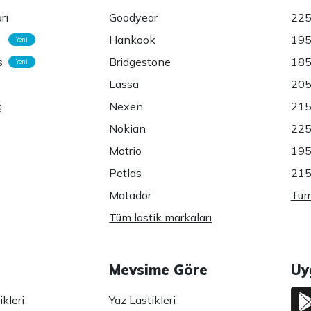
rı
Goodyear
225
Hankook
195
Yeni
s
Bridgestone
185
Yeni
Lassa
205
ş
Nexen
215
Nokian
225
Motrio
195
Petlas
215
Matador
Tüm 
Tüm lastik markaları
Mevsime Göre
Uy
kleri
Yaz Lastikleri