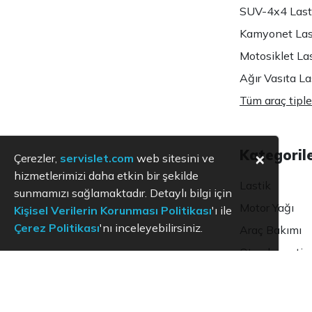
SUV-4x4 Lasti
Kamyonet Last
Motosiklet Las
Ağır Vasıta Las
Tüm araç tiple
Kategoril
×
Çerezler,
servislet.com
web sitesini ve
hizmetlerimizi daha etkin bir şekilde
Lastik
sunmamızı sağlamaktadır. Detaylı bilgi için
Motor Yağı
Kişisel Verilerin Korunması Politikası
'ı ile
Çerez Politikası
'nı inceleyebilirsiniz.
Araç Bakımı
Oto ekspertiz
KVKK
Aydınlatma Metni
Kullanım Koşulları
Hizmet Politikası
Çerez