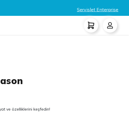
Servislet Enterprise
eason
t ve özelliklerini keşfedin!