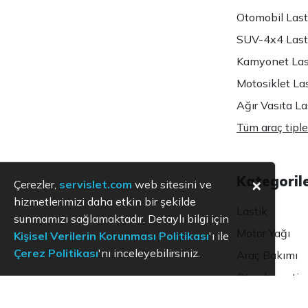
Otomobil Lasti
SUV-4x4 Lasti
Kamyonet Last
Motosiklet Las
Ağır Vasıta Las
Tüm araç tiple
Kategoril
×
Çerezler,
servislet.com
web sitesini ve
hizmetlerimizi daha etkin bir şekilde
Lastik
sunmamızı sağlamaktadır. Detaylı bilgi için
Motor Yağı
Kişisel Verilerin Korunması Politikası
'ı ile
Çerez Politikası
'nı inceleyebilirsiniz.
Araç Bakımı
Oto ekspertiz