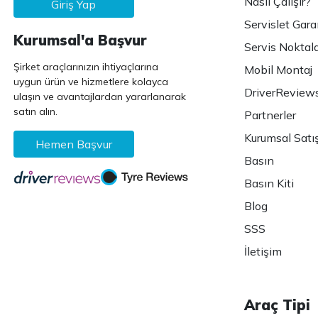
Nasıl Çalışır?
Giriş Yap
Servislet Gara
Kurumsal'a Başvur
Servis Noktala
Şirket araçlarınızın ihtiyaçlarına
Mobil Montaj
uygun ürün ve hizmetlere kolayca
DriverReview
ulaşın ve avantajlardan yararlanarak
satın alın.
Partnerler
Kurumsal Satı
Hemen Başvur
Basın
Basın Kiti
Blog
SSS
İletişim
Araç Tipi