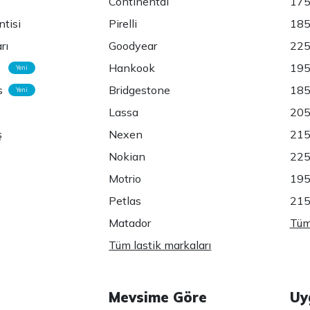
Continental
175
ntisi
Pirelli
185
rı
Goodyear
225
Hankook
195
Yeni
s
Bridgestone
185
Yeni
Lassa
205
ş
Nexen
215
Nokian
225
Motrio
195
Petlas
215
Matador
Tüm 
Tüm lastik markaları
Mevsime Göre
Uy