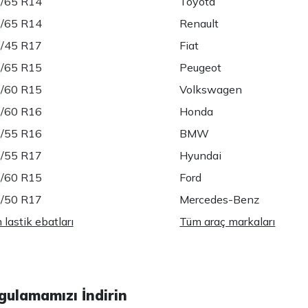
/65 R14
Toyota
/65 R14
Renault
/45 R17
Fiat
/65 R15
Peugeot
/60 R15
Volkswagen
/60 R16
Honda
/55 R16
BMW
/55 R17
Hyundai
/60 R15
Ford
/50 R17
Mercedes-Benz
lastik ebatları
Tüm araç markaları
gulamamızı İndirin