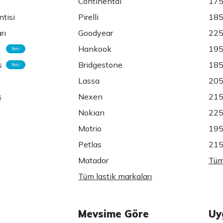
Continental
175
ntisi
Pirelli
185
rı
Goodyear
225
Hankook
195
Yeni
s
Bridgestone
185
Yeni
Lassa
205
ş
Nexen
215
Nokian
225
Motrio
195
Petlas
215
Matador
Tüm 
Tüm lastik markaları
Mevsime Göre
Uy