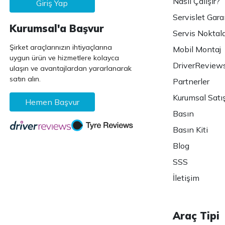
Nasıl Çalışır?
Giriş Yap
Servislet Gara
Kurumsal'a Başvur
Servis Noktala
Şirket araçlarınızın ihtiyaçlarına
Mobil Montaj
uygun ürün ve hizmetlere kolayca
DriverReview
ulaşın ve avantajlardan yararlanarak
satın alın.
Partnerler
Kurumsal Satı
Hemen Başvur
Basın
Basın Kiti
Blog
SSS
İletişim
Araç Tipi