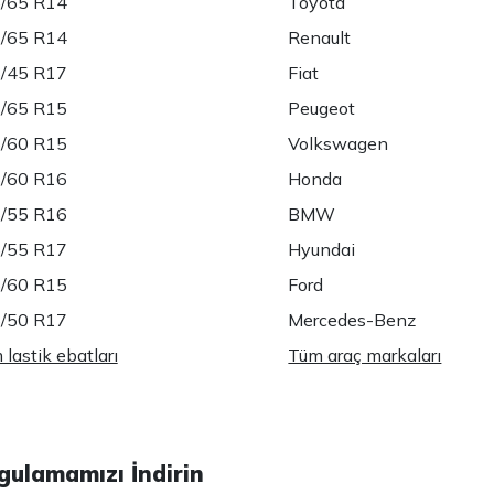
/65 R14
Toyota
/65 R14
Renault
/45 R17
Fiat
/65 R15
Peugeot
/60 R15
Volkswagen
/60 R16
Honda
/55 R16
BMW
/55 R17
Hyundai
/60 R15
Ford
/50 R17
Mercedes-Benz
lastik ebatları
Tüm araç markaları
gulamamızı İndirin