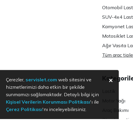
Otomobil Lasti
SUV-4x4 Lasti
Kamyonet Last
Motosiklet Las
Ağır Vasıta Las
Tüm araç tiple
Kategoril
×
Çerezler,
servislet.com
web sitesini ve
hizmetlerimizi daha etkin bir şekilde
Lastik
sunmamızı sağlamaktadır. Detaylı bilgi için
Motor Yağı
Kişisel Verilerin Korunması Politikası
'ı ile
Çerez Politikası
'nı inceleyebilirsiniz.
Araç Bakımı
Oto ekspertiz