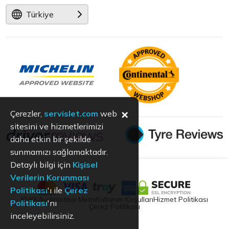
Türkiye
×
Çerezler,
servislet.com
web
sitesini ve hizmetlerimizi
daha etkin bir şekilde
sunmamızı sağlamaktadır.
Detaylı bilgi için
Kişisel
Verilerin Korunması
Politikası
'ı ile
Çerez
KVKK
Aydınlatma Metni
Kullanım Koşulları
Hizmet Politikası
Politikası
'nı
Çerez Politikası
inceleyebilirsiniz.