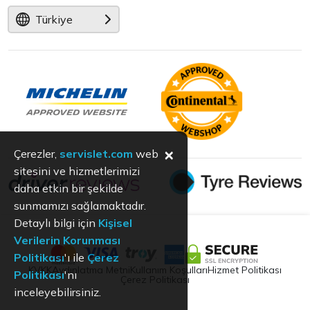
Türkiye
×
Çerezler,
servislet.com
web
sitesini ve hizmetlerimizi
daha etkin bir şekilde
sunmamızı sağlamaktadır.
Detaylı bilgi için
Kişisel
Verilerin Korunması
Politikası
'ı ile
Çerez
KVKK
Aydınlatma Metni
Kullanım Koşulları
Hizmet Politikası
Politikası
'nı
Çerez Politikası
inceleyebilirsiniz.