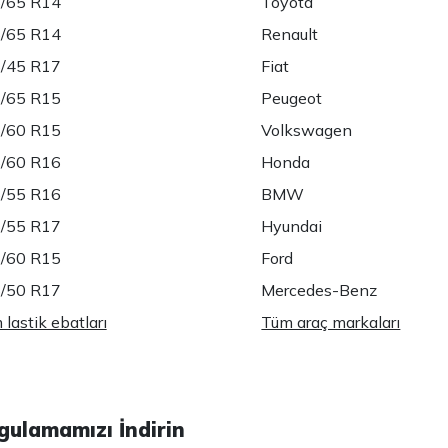
/65 R14
Toyota
/65 R14
Renault
/45 R17
Fiat
/65 R15
Peugeot
/60 R15
Volkswagen
/60 R16
Honda
/55 R16
BMW
/55 R17
Hyundai
/60 R15
Ford
/50 R17
Mercedes-Benz
lastik ebatları
Tüm araç markaları
gulamamızı İndirin