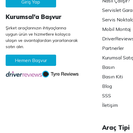
Nasıl Çalışır?
Giriş Yap
Servislet Gara
Kurumsal'a Başvur
Servis Noktala
Şirket araçlarınızın ihtiyaçlarına
Mobil Montaj
uygun ürün ve hizmetlere kolayca
DriverReview
ulaşın ve avantajlardan yararlanarak
satın alın.
Partnerler
Kurumsal Satı
Hemen Başvur
Basın
Basın Kiti
Blog
SSS
İletişim
Araç Tipi