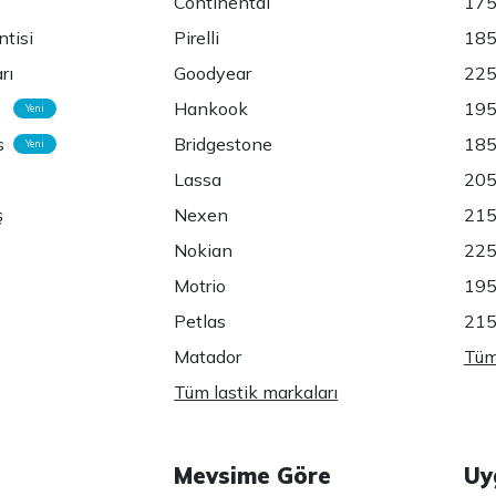
Continental
175
ntisi
Pirelli
185
rı
Goodyear
225
Hankook
195
Yeni
s
Bridgestone
185
Yeni
Lassa
205
ş
Nexen
215
Nokian
225
Motrio
195
Petlas
215
Matador
Tüm 
Tüm lastik markaları
Mevsime Göre
Uy