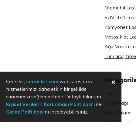
Otomobil Lasti
SUV-4x4 Lasti
Kamyonet Last
Motosiklet Las
Ağır Vasıta Las
Tüm araç tiple
Kategoril
×
Çerezler,
servislet.com
web sitesini ve
hizmetlerimizi daha etkin bir şekilde
Lastik
sunmamızı sağlamaktadır. Detaylı bilgi için
Motor Yağı
Kişisel Verilerin Korunması Politikası
'ı ile
Çerez Politikası
'nı inceleyebilirsiniz.
Araç Bakımı
Oto ekspertiz