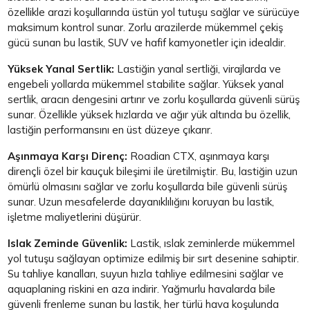
özellikle arazi koşullarında üstün yol tutuşu sağlar ve sürücüye
maksimum kontrol sunar. Zorlu arazilerde mükemmel çekiş
gücü sunan bu lastik, SUV ve hafif kamyonetler için idealdir.
Yüksek Yanal Sertlik:
Lastiğin yanal sertliği, virajlarda ve
engebeli yollarda mükemmel stabilite sağlar. Yüksek yanal
sertlik, aracın dengesini artırır ve zorlu koşullarda güvenli sürüş
sunar. Özellikle yüksek hızlarda ve ağır yük altında bu özellik,
lastiğin performansını en üst düzeye çıkarır.
Aşınmaya Karşı Direnç:
Roadian CTX, aşınmaya karşı
dirençli özel bir kauçuk bileşimi ile üretilmiştir. Bu, lastiğin uzun
ömürlü olmasını sağlar ve zorlu koşullarda bile güvenli sürüş
sunar. Uzun mesafelerde dayanıklılığını koruyan bu lastik,
işletme maliyetlerini düşürür.
Islak Zeminde Güvenlik:
Lastik, ıslak zeminlerde mükemmel
yol tutuşu sağlayan optimize edilmiş bir sırt desenine sahiptir.
Su tahliye kanalları, suyun hızla tahliye edilmesini sağlar ve
aquaplaning riskini en aza indirir. Yağmurlu havalarda bile
güvenli frenleme sunan bu lastik, her türlü hava koşulunda