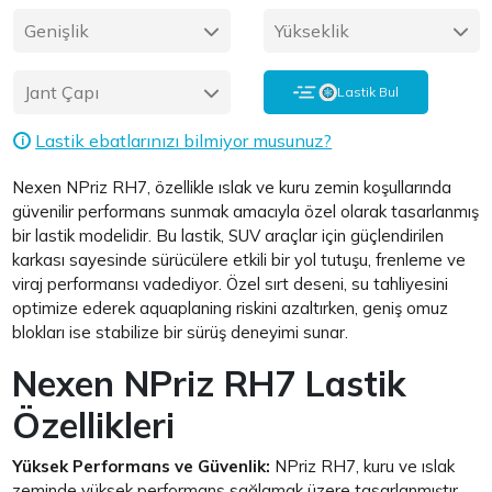
Genişlik
Yükseklik
Jant Çapı
Lastik Bul
Lastik ebatlarınızı bilmiyor musunuz?
i
Nexen NPriz RH7, özellikle ıslak ve kuru zemin koşullarında
güvenilir performans sunmak amacıyla özel olarak tasarlanmış
bir lastik modelidir. Bu lastik, SUV araçlar için güçlendirilen
karkası sayesinde sürücülere etkili bir yol tutuşu, frenleme ve
viraj performansı vadediyor. Özel sırt deseni, su tahliyesini
optimize ederek aquaplaning riskini azaltırken, geniş omuz
blokları ise stabilize bir sürüş deneyimi sunar.
Nexen NPriz RH7 Lastik
Özellikleri
Yüksek Performans ve Güvenlik:
NPriz RH7, kuru ve ıslak
zeminde yüksek performans sağlamak üzere tasarlanmıştır.