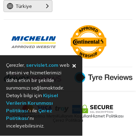
Türkiye
×
Çerezler,
servislet.com
web
sitesini ve hizmetlerimizi
daha etkin bir şekilde
sunmamızı sağlamaktadır.
Detaylı bilgi için
Kişisel
Verilerin Korunması
Politikası
'ı ile
Çerez
KVKK
Aydınlatma Metni
Kullanım Koşulları
Hizmet Politikası
Politikası
'nı
Çerez Politikası
inceleyebilirsiniz.