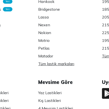
Hankook
195
Yeni
s
Bridgestone
185
Yeni
Lassa
205
ş
Nexen
215
Nokian
225
Motrio
195
Petlas
215
Matador
Tüm 
Tüm lastik markaları
Mevsime Göre
Uy
kleri
Yaz Lastikleri
kleri
Kış Lastikleri
ikleri
4 Mevsim Lastikleri