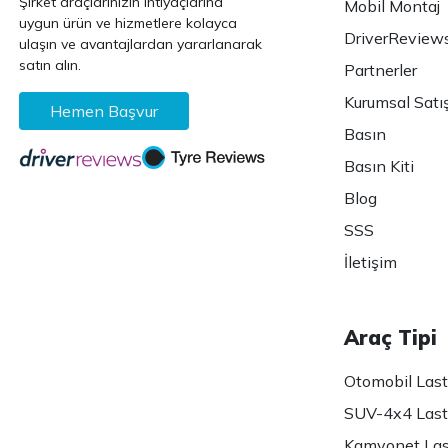
Şirket araçlarınızın ihtiyaçlarına
Mobil Montaj
uygun ürün ve hizmetlere kolayca
DriverReview
ulaşın ve avantajlardan yararlanarak
satın alın.
Partnerler
Kurumsal Satı
Hemen Başvur
Basın
Basın Kiti
Blog
SSS
İletişim
Araç Tipi
Otomobil Lasti
SUV-4x4 Lasti
Kamyonet Last