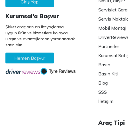
Nasıl Çalışır?
Giriş Yap
Servislet Gara
Kurumsal'a Başvur
Servis Noktala
Şirket araçlarınızın ihtiyaçlarına
Mobil Montaj
uygun ürün ve hizmetlere kolayca
DriverReview
ulaşın ve avantajlardan yararlanarak
satın alın.
Partnerler
Kurumsal Satı
Hemen Başvur
Basın
Basın Kiti
Blog
SSS
İletişim
Araç Tipi