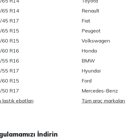
/65 R14
Toyota
/65 R14
Renault
/45 R17
Fiat
/65 R15
Peugeot
/60 R15
Volkswagen
/60 R16
Honda
/55 R16
BMW
/55 R17
Hyundai
/60 R15
Ford
/50 R17
Mercedes-Benz
lastik ebatları
Tüm araç markaları
gulamamızı İndirin