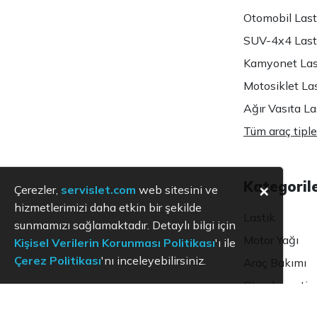
Otomobil Lasti
SUV-4x4 Lasti
Kamyonet Last
Motosiklet Las
Ağır Vasıta Las
Tüm araç tiple
Kategoril
×
Çerezler,
servislet.com
web sitesini ve
hizmetlerimizi daha etkin bir şekilde
Lastik
sunmamızı sağlamaktadır. Detaylı bilgi için
Motor Yağı
Kişisel Verilerin Korunması Politikası
'ı ile
Çerez Politikası
'nı inceleyebilirsiniz.
Araç Bakımı
Oto ekspertiz