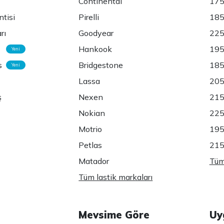
Continental
175
ntisi
Pirelli
185
rı
Goodyear
225
Hankook
195
Yeni
s
Bridgestone
185
Yeni
Lassa
205
ş
Nexen
215
Nokian
225
Motrio
195
Petlas
215
Matador
Tüm 
Tüm lastik markaları
Mevsime Göre
Uy