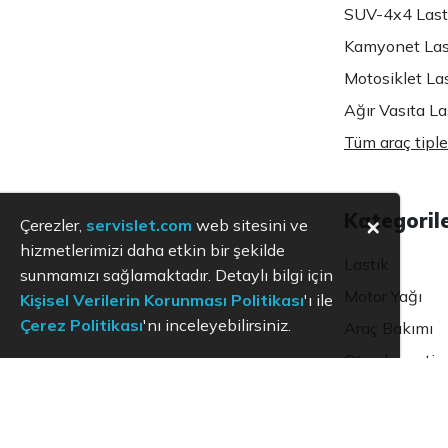
SUV-4x4 Lasti
Kamyonet Last
Motosiklet Las
Ağır Vasıta Las
Tüm araç tiple
Kategoril
×
Çerezler,
servislet.com
web sitesini ve
hizmetlerimizi daha etkin bir şekilde
Lastik
sunmamızı sağlamaktadır. Detaylı bilgi için
Motor Yağı
Kişisel Verilerin Korunması Politikası
'ı ile
Çerez Politikası
'nı inceleyebilirsiniz.
Araç Bakımı
Oto ekspertiz
KVKK
Aydınlatma Metni
Kullanım Koşulları
Hizmet Politikası
Çerez