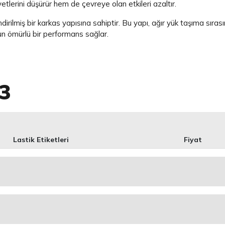
etlerini düşürür hem de çevreye olan etkileri azaltır.
irilmiş bir karkas yapısına sahiptir. Bu yapı, ağır yük taşıma sıra
uzun ömürlü bir performans sağlar.
3
Lastik Etiketleri
Fiyat