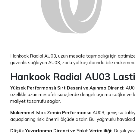
Hankook Radial AU03, uzun mesafe taşımacılığı için optimize ed
güvenlik sağlayan AU03, zorlu yol koşullarında bile mükemmel p
Hankook Radial AU03 Lastik
Yüksek Performanslı Sırt Deseni ve Aşınma Direnci:
AU03
özellikle uzun mesafeli sürüşlerde dengeli aşınma sağlar ve las
maliyet tasarrufu sağlar.
Mükemmel Islak Zemin Performansı:
AU03, geniş su tahliy
aquaplaning riski önemli ölçüde azalır. Bu, yağmurlu havalarda 
Düşük Yuvarlanma Direnci ve Yakıt Verimliliği:
Düşük yuvar