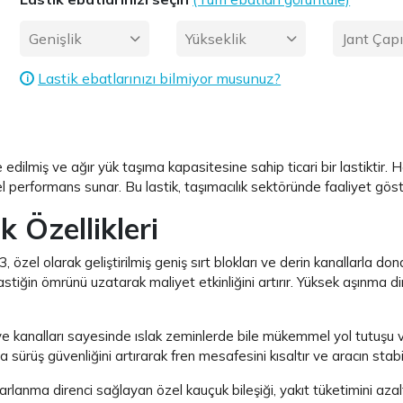
Genişlik
Yükseklik
Jant Çap
Lastik ebatlarınızı bilmiyor musunuz?
i
ilmiş ve ağır yük taşıma kapasitesine sahip ticari bir lastiktir. H
erformans sunar. Bu lastik, taşımacılık sektöründe faaliyet göstere
 Özellikleri
, özel olarak geliştirilmiş geniş sırt blokları ve derin kanallarla do
tiğin ömrünü uzatarak maliyet etkinliğini artırır. Yüksek aşınma dire
e kanalları sayesinde ıslak zeminlerde bile mükemmel yol tutuşu ve g
sürüş güvenliğini artırarak fren mesafesini kısaltır ve aracın stabil
lanma direnci sağlayan özel kauçuk bileşiği, yakıt tüketimini azaltı