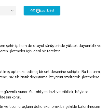
ı
Lastik Bul
em şehir içi hem de otoyol sürüşlerinde yüksek dayanıklılık ve
n işletmeler için ideal bir tercihtir.
natılmış optimize edilmiş bir sırt desenine sahiptir. Bu tasarım,
nci, sık sık lastik değiştirme ihtiyacını azaltarak işletmelere
üvenlik sunar. Su tahliyesi hızlı ve etkilidir, böylece
itesini korur.
r ve ticari araçların daha ekonomik bir şekilde kullanılmasını