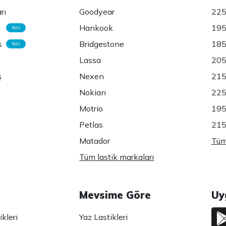
rı
Goodyear
225
Hankook
195
Yeni
s
Bridgestone
185
Yeni
Lassa
205
ş
Nexen
215
Nokian
225
Motrio
195
Petlas
215
Matador
Tüm 
Tüm lastik markaları
Mevsime Göre
Uy
kleri
Yaz Lastikleri