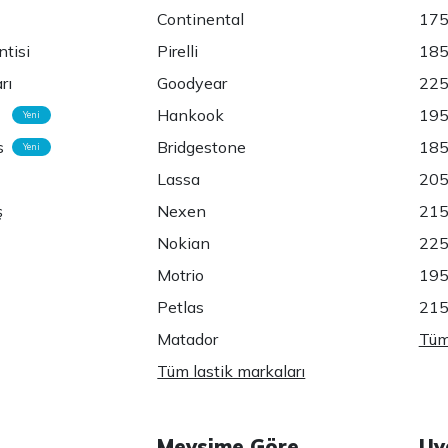
Continental
175
ntisi
Pirelli
185
rı
Goodyear
225
Hankook
195
Yeni
s
Bridgestone
185
Yeni
Lassa
205
ş
Nexen
215
Nokian
225
Motrio
195
Petlas
215
Matador
Tüm 
Tüm lastik markaları
Mevsime Göre
Uy