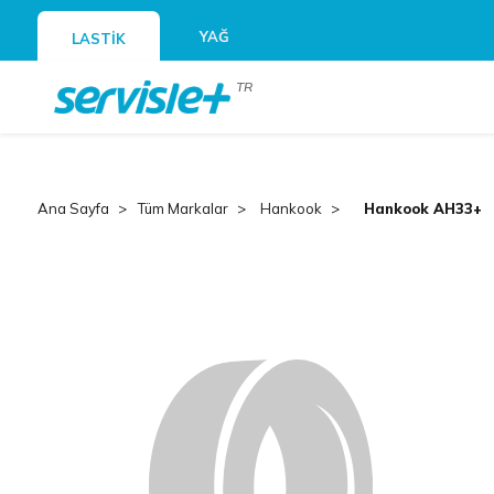
YAĞ
LASTİK
TR
Ana Sayfa
Tüm Markalar
Hankook
Hankook AH33+