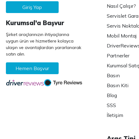
Nasıl Çalışır?
Giriş Yap
Servislet Gara
Kurumsal'a Başvur
Servis Noktala
Şirket araçlarınızın ihtiyaçlarına
Mobil Montaj
uygun ürün ve hizmetlere kolayca
DriverReview
ulaşın ve avantajlardan yararlanarak
satın alın.
Partnerler
Kurumsal Satı
Hemen Başvur
Basın
Basın Kiti
Blog
SSS
İletişim
Araç Tipi