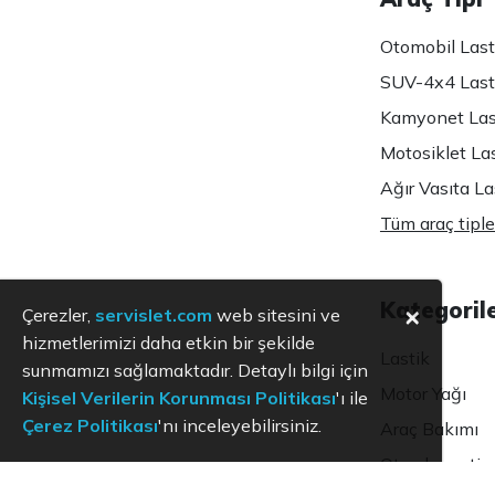
Otomobil Lasti
SUV-4x4 Lasti
Kamyonet Last
Motosiklet Las
Ağır Vasıta Las
Tüm araç tiple
Kategoril
×
Çerezler,
servislet.com
web sitesini ve
hizmetlerimizi daha etkin bir şekilde
Lastik
sunmamızı sağlamaktadır. Detaylı bilgi için
Motor Yağı
Kişisel Verilerin Korunması Politikası
'ı ile
Çerez Politikası
'nı inceleyebilirsiniz.
Araç Bakımı
Oto ekspertiz