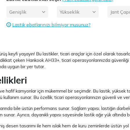
Genişlik
Yükseklik
Jant Çap
Lastik ebatlarınızı bilmiyor musunuz?
i
üş keyfi yaşayın! Bu lastikler, ticari araçlar için özel olarak tasa
le dikkat çeken Hankook AH33+, ticari operasyonlarınızda güvenliği ve
nda uygun bir yer tutar.
ikleri
e hafif kamyonlar için mükemmel bir seçimdir. Bu lastik, yüksek taş
 kullanım sunar. Bu özellik, ticari operasyonlarınızın güvenli ve ve
arında bile üstün performans sunar. Sağlam yapısı, lastiğin darbel
m sunar. Ayrıca, dayanıklı yapısı sayesinde lastik ağır yük altında b
lmiş desen tasarımı ile hem ıslak hem de kuru zeminlerde üstün yol 