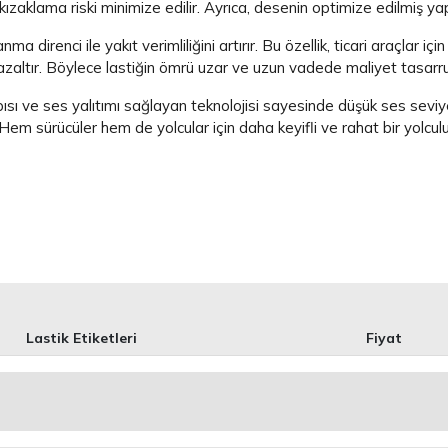
a kızaklama riski minimize edilir. Ayrıca, desenin optimize edilmiş 
irenci ile yakıt verimliliğini artırır. Bu özellik, ticari araçlar içi
zaltır. Böylece lastiğin ömrü uzar ve uzun vadede maliyet tasarru
ve ses yalıtımı sağlayan teknolojisi sayesinde düşük ses seviyesi 
r. Hem sürücüler hem de yolcular için daha keyifli ve rahat bir yolcu
Lastik Etiketleri
Fiyat