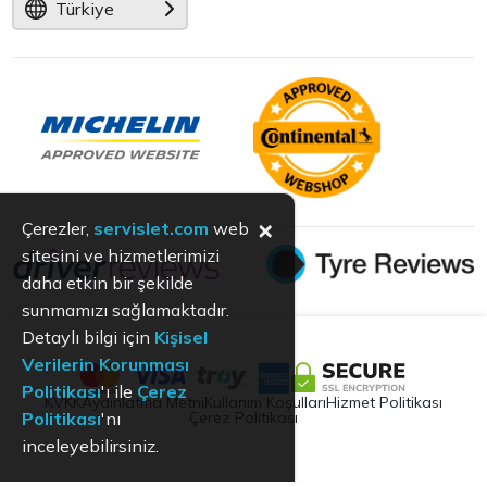
Türkiye
×
Çerezler,
servislet.com
web
sitesini ve hizmetlerimizi
daha etkin bir şekilde
sunmamızı sağlamaktadır.
Detaylı bilgi için
Kişisel
Verilerin Korunması
Politikası
'ı ile
Çerez
KVKK
Aydınlatma Metni
Kullanım Koşulları
Hizmet Politikası
Çerez Politikası
Politikası
'nı
inceleyebilirsiniz.