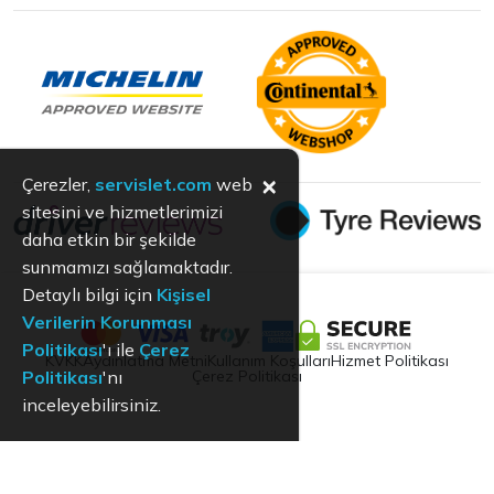
×
Çerezler,
servislet.com
web
sitesini ve hizmetlerimizi
daha etkin bir şekilde
sunmamızı sağlamaktadır.
Detaylı bilgi için
Kişisel
Verilerin Korunması
Politikası
'ı ile
Çerez
KVKK
Aydınlatma Metni
Kullanım Koşulları
Hizmet Politikası
Çerez Politikası
Politikası
'nı
inceleyebilirsiniz.