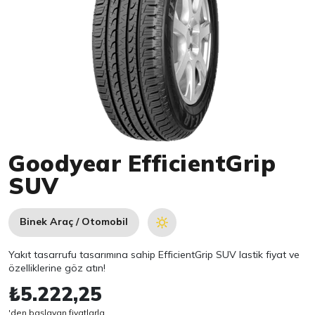
Item 1 of 1
Goodyear EfficientGrip
SUV
Binek Araç / Otomobil
Yakıt tasarrufu tasarımına sahip EfficientGrip SUV lastik fiyat ve
özelliklerine göz atın!
₺5.222,25
'den başlayan fiyatlarla