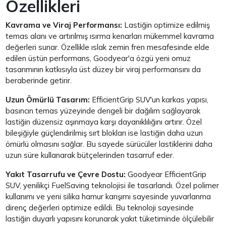
Özellikleri
Kavrama ve Viraj Performansı:
Lastiğin optimize edilmiş
temas alanı ve artırılmış ısırma kenarları mükemmel kavrama
değerleri sunar. Özellikle ıslak zemin fren mesafesinde elde
edilen üstün performans, Goodyear'a özgü yeni omuz
tasarımının katkısıyla üst düzey bir viraj performansını da
beraberinde getirir.
Uzun Ömürlü Tasarım:
EfficientGrip SUV'un karkas yapısı,
basıncın temas yüzeyinde dengeli bir dağılım sağlayarak
lastiğin düzensiz aşınmaya karşı dayanıklılığını artırır. Özel
bileşiğiyle güçlendirilmiş sırt blokları ise lastiğin daha uzun
ömürlü olmasını sağlar. Bu sayede sürücüler lastiklerini daha
uzun süre kullanarak bütçelerinden tasarruf eder.
Yakıt Tasarrufu ve Çevre Dostu:
Goodyear EfficientGrip
SUV, yenilikçi FuelSaving teknolojisi ile tasarlandı. Özel polimer
kullanımı ve yeni silika hamur karışımı sayesinde yuvarlanma
direnç değerleri optimize edildi. Bu teknoloji sayesinde
lastiğin duyarlı yapısını korunarak yakıt tüketiminde ölçülebilir