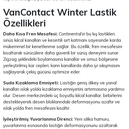
VanContact Winter Lastik
Özellikleri
Daha Kısa Fren Mesafesi:
Continental’in bu kış lastikleri,
sinüs kılcal kanalları ve kesintili sırt katmanı sayesinde karda
mükemmel bir kenetlenme sağlar. Bu özellik, fren mesafesini
kısaltarak sürücülere daha güvenli bir sürüş deneyimi sunar.
Zigzag şeklindeki boylamasına kanallar ve omuz bölgesine
yerleştirilmiş kar cepleri, karın kanallarda daha iyi sıkışmasını
sağlayarak çekiş gücünü optimize eder.
Suda Kızaklama Emniyeti:
Lastiğin geniş dikey ve yanal
kanalları ıslak yolda kızaklama emniyetini artırmasına yardımcı
olur. Desen merkezindeki üç boyutlu kılcal kanallar, birbirlerini
destekleyerek desen bloklarındaki deformasyonu azaltır ve
ıslak yolda fren mesafesini kısaltır.
İyileştirilmiş Yuvarlanma Direnci:
Yeni silika hamuru,
yuvarlanma esnasında lastiğin deformasyonunu azaltarak