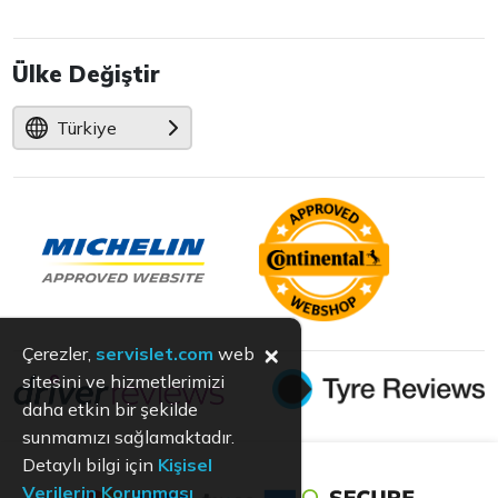
Ülke Değiştir
Türkiye
×
Çerezler,
servislet.com
web
sitesini ve hizmetlerimizi
daha etkin bir şekilde
sunmamızı sağlamaktadır.
Detaylı bilgi için
Kişisel
Verilerin Korunması