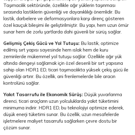
Taşımacılık sektöründe, özellikle ağır yüklerin taşınması
sırasında lastiklerin güvenliği ve dayanıklılığı önemlidir. Bu
lastik, darbelere ve deformasyonlara karşı direnç gösteren
özel kauçuk bileşimi ile geliştirilmiştir. Bu yapı, hem uzun ömür
sunar hem de zorlu şartlarda dahi güvenli bir sürüş sağlar.
Gelişmiş Çekiş Gücü ve Yol Tutuşu:
Bu lastik, optimize
edilmiş sırt yapısı sayesinde hem ıslak hem de kuru
zeminlerde mükemmel yol tutuşu sağlar. Özellikle ağır yük
altında dengeyi sağlamak için özel desenli bir sırt yapısına
sahip olan HDR1 ED, ticari taşımacılıkta yüksek çekiş gücü ile
güvenliği artırır. Bu özellik, ani frenlemelerde bile aracın
kontrolünü sağlar.
Yakıt Tasarrufu ile Ekonomik Sürüş:
Düşük yuvarlanma
direnci, ticari araçların uzun yolculuklarda yakıt tüketimini
minimuma indirir. HDR1 ED, bu teknolojiyi optimize ederek,
düşük enerji tüketimi sunar. Bu özellik, uzun mesafelerde
işletmelere maliyet tasarrufu sağlarken çevre dostu bir
çözüm sunar.