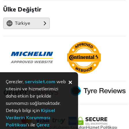
Ülke Değiştir
Türkiye
×
Çerezler,
servislet.com
web
sitesini ve hizmetlerimizi
daha etkin bir şekilde
sunmamızı sağlamaktadır.
Detaylı bilgi için
Kişisel
Verilerin Korunması
Politikası
'ı ile
Çerez
KVKK
Aydınlatma Metni
Kullanım Koşulları
Hizmet Politikası