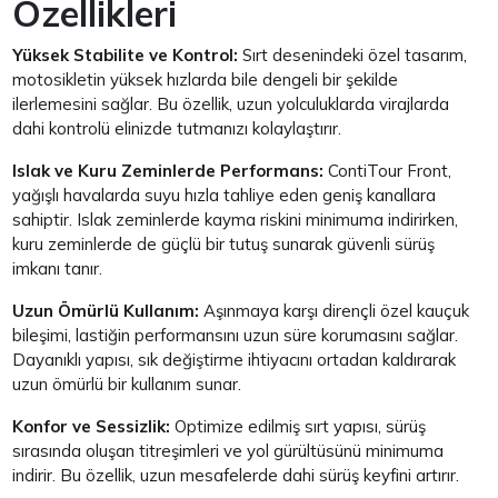
Özellikleri
Yüksek Stabilite ve Kontrol:
Sırt desenindeki özel tasarım,
motosikletin yüksek hızlarda bile dengeli bir şekilde
ilerlemesini sağlar. Bu özellik, uzun yolculuklarda virajlarda
dahi kontrolü elinizde tutmanızı kolaylaştırır.
Islak ve Kuru Zeminlerde Performans:
ContiTour Front,
yağışlı havalarda suyu hızla tahliye eden geniş kanallara
sahiptir. Islak zeminlerde kayma riskini minimuma indirirken,
kuru zeminlerde de güçlü bir tutuş sunarak güvenli sürüş
imkanı tanır.
Uzun Ömürlü Kullanım:
Aşınmaya karşı dirençli özel kauçuk
bileşimi, lastiğin performansını uzun süre korumasını sağlar.
Dayanıklı yapısı, sık değiştirme ihtiyacını ortadan kaldırarak
uzun ömürlü bir kullanım sunar.
Konfor ve Sessizlik:
Optimize edilmiş sırt yapısı, sürüş
sırasında oluşan titreşimleri ve yol gürültüsünü minimuma
indirir. Bu özellik, uzun mesafelerde dahi sürüş keyfini artırır.