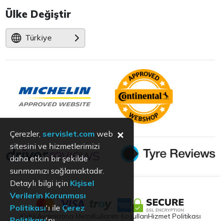
Ülke Değiştir
Türkiye
×
Çerezler,
servislet.com
web
sitesini ve hizmetlerimizi
daha etkin bir şekilde
sunmamızı sağlamaktadır.
Detaylı bilgi için
Kişisel
Verilerin Korunması
Politikası
'ı ile
Çerez
KVKK
Aydınlatma Metni
Kullanım Koşulları
Hizmet Politikası
Politikası
'nı