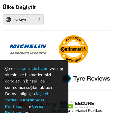
Ülke Değiştir
Türkiye
×
Çerezler,
servislet.com
web
sitesini ve hizmetlerimizi
daha etkin bir şekilde
sunmamızı sağlamaktadır.
Detaylı bilgi için
Kişisel
Verilerin Korunması
Politikası
'ı ile
Çerez
KVKK
Aydınlatma Metni
Kullanım Koşulları
Hizmet Politikası
Politikası
'nı