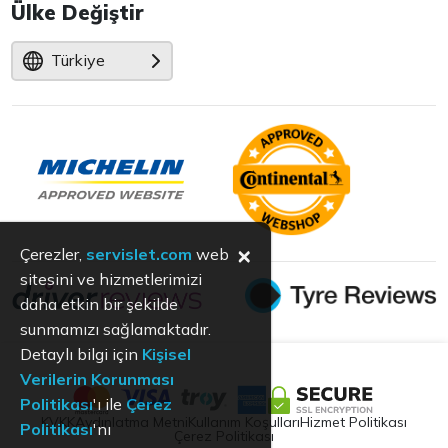
Ülke Değiştir
Türkiye
×
Çerezler,
servislet.com
web
sitesini ve hizmetlerimizi
daha etkin bir şekilde
sunmamızı sağlamaktadır.
Detaylı bilgi için
Kişisel
Verilerin Korunması
Politikası
'ı ile
Çerez
KVKK
Aydınlatma Metni
Kullanım Koşulları
Hizmet Politikası
Politikası
'nı
Çerez Politikası