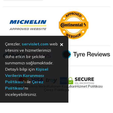
×
Çerezler,
servislet.com
web
sitesini ve hizmetlerimizi
daha etkin bir şekilde
sunmamızı sağlamaktadır.
Detaylı bilgi için
Kişisel
Verilerin Korunması
Politikası
'ı ile
Çerez
KVKK
Aydınlatma Metni
Kullanım Koşulları
Hizmet Politikası
Politikası
'nı
Çerez Politikası
inceleyebilirsiniz.