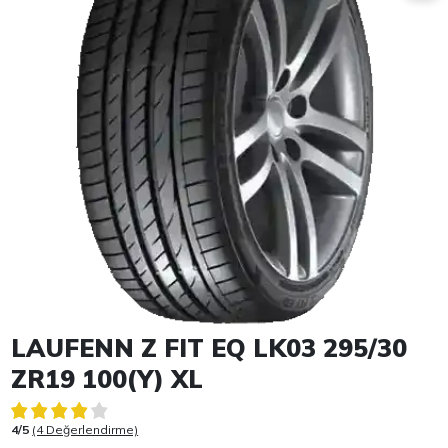
Item 1 of 1
LAUFENN Z FIT EQ LK03 295/30
ZR19 100(Y) XL
4/5
(4 Değerlendirme)