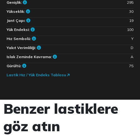
Genişlik:
295
Yükseklik:
30
Jant Çapı:
19
Yük Endeksi:
100
Hız Sembolü:
Y
Yakıt Verimliliği:
D
Islak Zeminde Kavrama:
A
Gürültü:
75
Lastik Hız / Yük Endeks Tablosu
Benzer lastiklere
göz atın