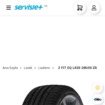
TR
Ana Sayfa
Lastik
Laufenn
Z FIT EQ LK03 295/30 ZR19 10