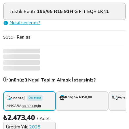
Lastik Ebatı:
195/65 R15 91H G FIT EQ+ LK41
Nasıl seçerim?
Satıcı:
Renlas
Ürününüzü Nasıl Teslim Almak İstersiniz?
Kargo
+ ₺350,00
Vale
+
Montaj
Ücretsiz
ANKARA
şehir seçin
₺2.473,40
/ Adet
Üretim Yılı:
2025