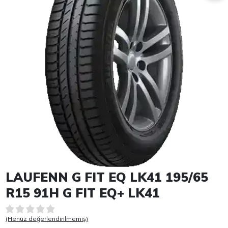
Item 1 of 1
LAUFENN G FIT EQ LK41 195/65
R15 91H G FIT EQ+ LK41
(Henüz değerlendirilmemiş)