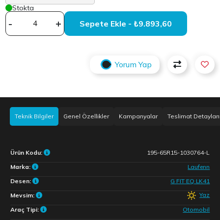
Stokta
-
+
Sepete Ekle - ₺9.893,60
Yorum Yap
Teknik Bilgiler
Genel Özellikler
Kampanyalar
Teslimat Detayları
Ürün Kodu:
195-65R15-1030764-L
Marka:
Laufenn
Desen:
G FIT EQ LK41
Yaz
Mevsim:
Araç Tipi:
Otomobil