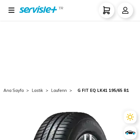
TR
Ana Sayfa
Lastik
Laufenn
G FIT EQ LK41 195/65 R15 91