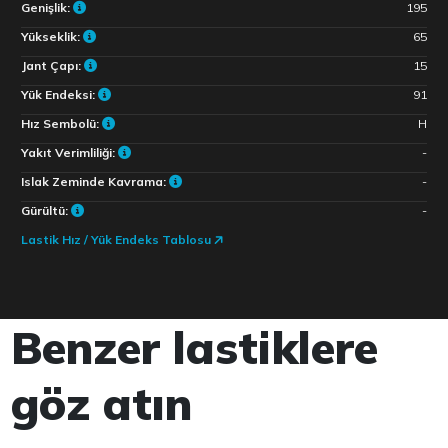
Genişlik:
195
Yükseklik:
65
Jant Çapı:
15
Yük Endeksi:
91
Hız Sembolü:
H
Yakıt Verimliliği:
-
Islak Zeminde Kavrama:
-
Gürültü:
-
Lastik Hız / Yük Endeks Tablosu
Benzer lastiklere
göz atın