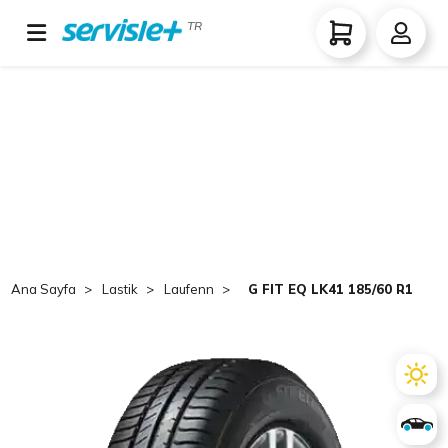
TR
Ana Sayfa
Lastik
Laufenn
G FIT EQ LK41 185/60 R15 84