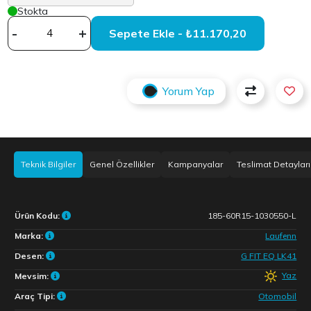
Stokta
-
+
Sepete Ekle - ₺11.170,20
Yorum Yap
Teknik Bilgiler
Genel Özellikler
Kampanyalar
Teslimat Detayları
Ürün Kodu:
185-60R15-1030550-L
Marka:
Laufenn
Desen:
G FIT EQ LK41
Yaz
Mevsim:
Araç Tipi:
Otomobil