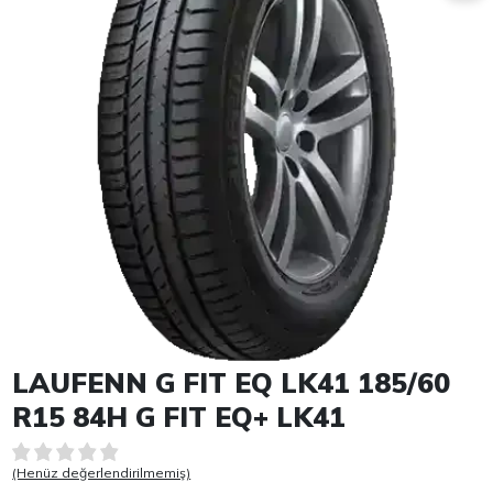
Item 1 of 1
LAUFENN G FIT EQ LK41 185/60
R15 84H G FIT EQ+ LK41
(Henüz değerlendirilmemiş)