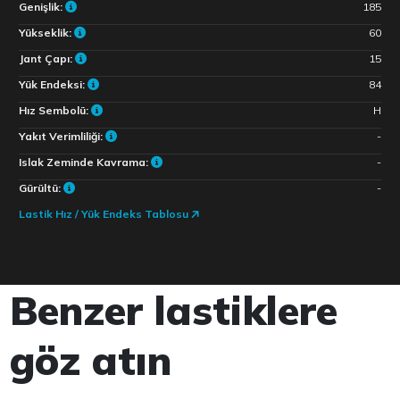
Genişlik:
185
Yükseklik:
60
Jant Çapı:
15
Yük Endeksi:
84
Hız Sembolü:
H
Yakıt Verimliliği:
-
Islak Zeminde Kavrama:
-
Gürültü:
-
Lastik Hız / Yük Endeks Tablosu
Benzer lastiklere
göz atın