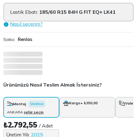
Lastik Ebatı:
185/60 R15 84H G FIT EQ+ LK41
Nasıl seçerim?
Satıcı:
Renlas
Ürününüzü Nasıl Teslim Almak İstersiniz?
Kargo
+ ₺350,00
Vale
+
Montaj
Ücretsiz
ANKARA
şehir seçin
₺2.792,55
/ Adet
Üretim Yılı:
2025