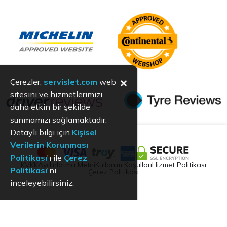
×
Çerezler,
servislet.com
web
sitesini ve hizmetlerimizi
daha etkin bir şekilde
sunmamızı sağlamaktadır.
Detaylı bilgi için
Kişisel
Verilerin Korunması
Politikası
'ı ile
Çerez
KVKK
Aydınlatma Metni
Kullanım Koşulları
Hizmet Politikası
Politikası
'nı
Çerez Politikası
inceleyebilirsiniz.